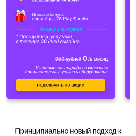
Игровые бонусы
Леста Игры, VK Play, Фогейм
по акции выгоднее
* Пользуйтесь услугами
в течение 30 дней выгодно
0
950 рублей
/в месяц
В стоимость тарифа не включены
дополнительные услуги и оборудование
подключить по акции
Принципиально новый подход к