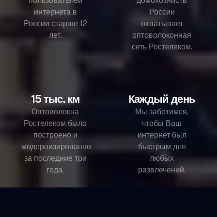
пользователей
домохозяйств
интернета в
России
России старше 12
охватывает
лет.
оптоволоконная
сеть Ростелеком.
15 тыс. км
Каждый день
Оптоволокна
Мы заботимся,
Ростелеком было
чтобы Ваш
построено и
интернет был
модернизированно
быстрым для
за последние три
любых
года.
развлечений.