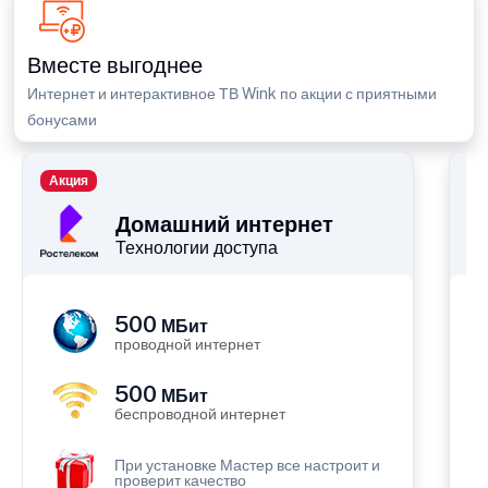
Вместе выгоднее
Интернет и интерактивное ТВ Wink по акции с приятными
бонусами
Акция
П
Домашний интернет
Технологии доступа
500
МБит
проводной интернет
500
МБит
беспроводной интернет
При установке Мастер все настроит и
проверит качество