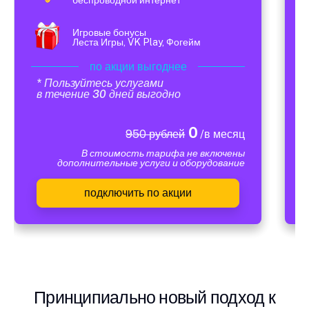
Игровые бонусы
Леста Игры, VK Play, Фогейм
по акции выгоднее
* Пользуйтесь услугами
в течение 30 дней выгодно
0
950 рублей
/в месяц
В стоимость тарифа не включены
дополнительные услуги и оборудование
подключить по акции
Принципиально новый подход к