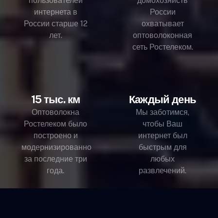
пользователей
домохозяйств
интернета в
России
России старше 12
охватывает
лет.
оптоволоконная
сеть Ростелеком.
15 тыс. км
Каждый день
Оптоволокна
Мы заботимся,
Ростелеком было
чтобы Ваш
построено и
интернет был
модернизированно
быстрым для
за последние три
любых
года.
развлечений.