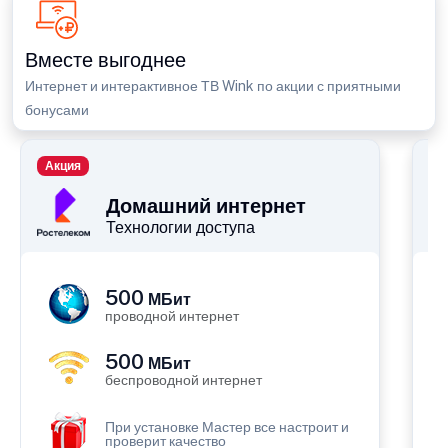
Вместе выгоднее
Интернет и интерактивное ТВ Wink по акции с приятными
бонусами
Акция
П
Домашний интернет
Технологии доступа
500
МБит
проводной интернет
500
МБит
беспроводной интернет
При установке Мастер все настроит и
проверит качество