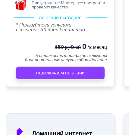
При установке Мастер все настроит и
проверит качество
по акции выгоднее
* Пользуйтесь услугами
в течение 30 дней бесплатно
0
650 рублей
/в месяц
В стоимость тарифа не включены
дополнительные услуги и оборудование
подключаем по акции
А
Домашний интернет