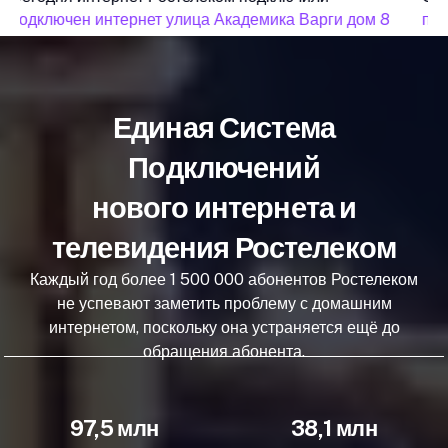
подключен интернет улица Академика Варги дом 8
под
Единая Система
Подключений
нового интернета и
телевидения Ростелеком
Каждый год более 1 500 000 абонентов Ростелеком
не успевают заметить проблему с домашним
интернетом, поскольку она устраняется ещё до
обращения абонента.
97,5 млн
38,1 млн