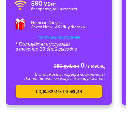
890
МБит
беспроводной интернет
Игровые бонусы
Леста Игры, VK Play, Фогейм
по акции выгоднее
* Пользуйтесь услугами
в течение 30 дней выгодно
0
950 рублей
/в месяц
В стоимость тарифа не включены
дополнительные услуги и оборудование
подключить по акции