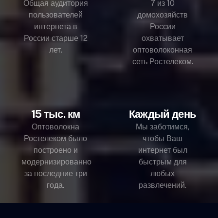
Общая аудитория
7 из 10
пользователей
домохозяйств
интернета в
России
России старше 12
охватывает
лет.
оптоволоконная
сеть Ростелеком.
15 тыс. км
Каждый день
Оптоволокна
Мы заботимся,
Ростелеком было
чтобы Ваш
построено и
интернет был
модернизированно
быстрым для
за последние три
любых
года.
развлечений.