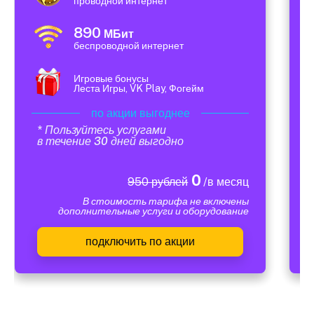
проводной интернет
890
МБит
беспроводной интернет
Игровые бонусы
Леста Игры, VK Play, Фогейм
по акции выгоднее
* Пользуйтесь услугами
в течение 30 дней выгодно
0
950 рублей
/в месяц
В стоимость тарифа не включены
дополнительные услуги и оборудование
подключить по акции