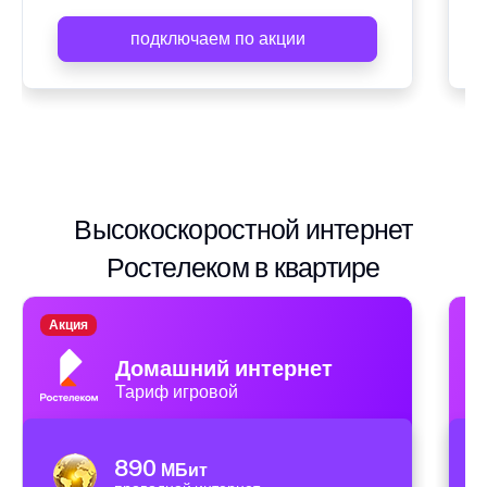
подключаем по акции
Высокоскоростной интернет
Ростелеком в квартире
Акция
А
Домашний интернет
Тариф игровой
890
МБит