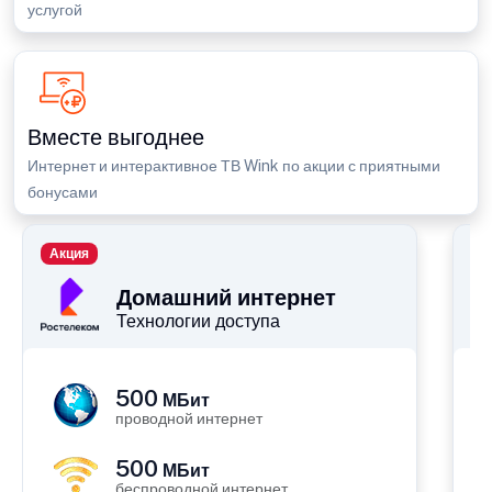
услугой
Вместе выгоднее
Интернет и интерактивное ТВ Wink по акции с приятными
бонусами
Акция
П
Домашний интернет
Технологии доступа
500
МБит
проводной интернет
500
МБит
беспроводной интернет