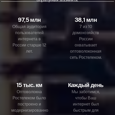
обращения абонента.
97,5 млн
38,1 млн
Общая аудитория
7 из 10
пользователей
домохозяйств
интернета в
России
России старше 12
охватывает
лет.
оптоволоконная
сеть Ростелеком.
15 тыс. км
Каждый день
Оптоволокна
Мы заботимся,
Ростелеком было
чтобы Ваш
построено и
интернет был
модернизированно
быстрым для