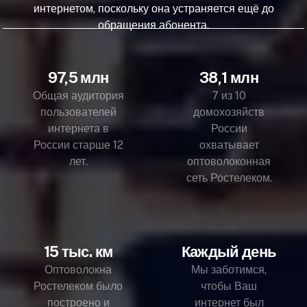
интернетом, поскольку она устраняется ещё до
обращения абонента.
97,5 млн
38,1 млн
Общая аудитория
7 из 10
пользователей
домохозяйств
интернета в
России
России старше 12
охватывает
лет.
оптоволоконная
сеть Ростелеком.
15 тыс. км
Каждый день
Оптоволокна
Мы заботимся,
Ростелеком было
чтобы Ваш
построено и
интернет был