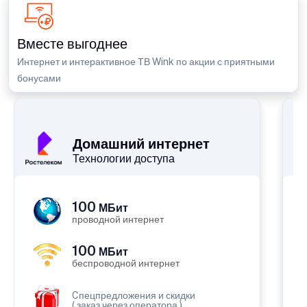
Вместе выгоднее
Интернет и интерактивное ТВ Wink по акции с приятными
бонусами
П
Домашний интернет
Технологии доступа
100
МБит
проводной интернет
100
МБит
беспроводной интернет
Cпецпредложения и скидки
( заказ через оператора )