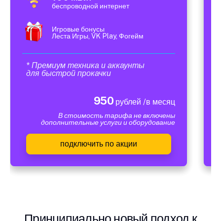
беспроводной интернет
Игровые бонусы
Леста Игры, VK Play, Фогейм
* Премиум техника и аккаунты
для быстрой прокачки
950
рублей /в месяц
В стоимость тарифа не включены
дополнительные услуги и оборудование
подключить по акции
Принципиально новый подход к