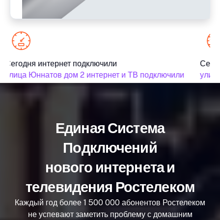
Сегодня интернет подключили
Сегод
улица Юннатов дом 2 интернет и ТВ подключили
улица
Единая Система
Подключений
нового интернета и
телевидения Ростелеком
Каждый год более 1 500 000 абонентов Ростелеком
не успевают заметить проблему с домашним