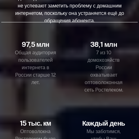
не успевают заметить проблему с домашним
интернетом, поскольку она устраняется ещё до
обращения абонента.
97,5 млн
38,1 млн
Общая аудитория
7 из 10
пользователей
домохозяйств
интернета в
России
России старше 12
охватывает
лет.
оптоволоконная
сеть Ростелеком.
15 тыс. км
Каждый день
Оптоволокна
Мы заботимся,
Ростелеком было
чтобы Ваш