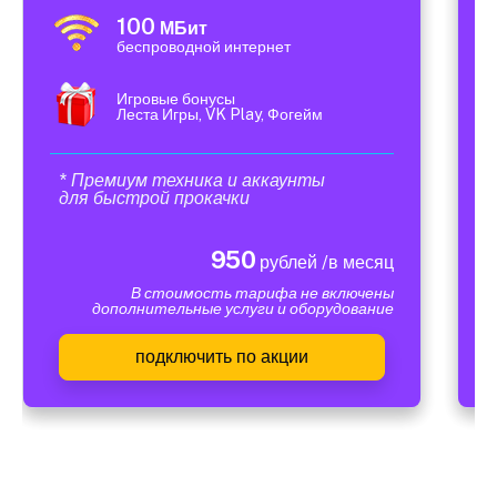
100
МБит
беспроводной интернет
Игровые бонусы
Леста Игры, VK Play, Фогейм
* Премиум техника и аккаунты
для быстрой прокачки
950
рублей /в месяц
В стоимость тарифа не включены
дополнительные услуги и оборудование
подключить по акции