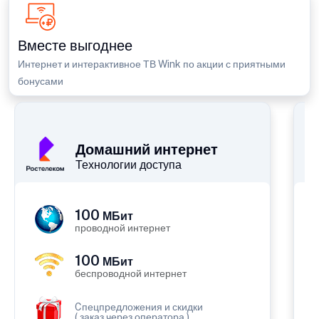
Вместе выгоднее
Интернет и интерактивное ТВ Wink по акции с приятными
бонусами
П
Домашний интернет
Технологии доступа
100
МБит
проводной интернет
100
МБит
беспроводной интернет
Cпецпредложения и скидки
( заказ через оператора )