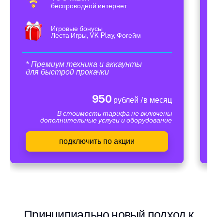
беспроводной интернет
Игровые бонусы
Леста Игры, VK Play, Фогейм
* Премиум техника и аккаунты
для быстрой прокачки
950
рублей /в месяц
В стоимость тарифа не включены
дополнительные услуги и оборудование
подключить по акции
Принципиально новый подход к