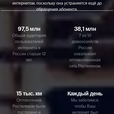
интернетом, поскольку она устраняется ещё до
обращения абонента.
97,5 млн
38,1 млн
Общая аудитория
7 из 10
пользователей
домохозяйств
интернета в
России
России старше 12
охватывает
лет.
оптоволоконная
сеть Ростелеком.
15 тыс. км
Каждый день
Оптоволокна
Мы заботимся,
Ростелеком было
чтобы Ваш
построено и
интернет был