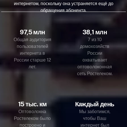
интернетом, поскольку она устраняется ещё до
обращения абонента.
97,5 млн
38,1 млн
Общая аудитория
7 из 10
пользователей
домохозяйств
интернета в
России
России старше 12
охватывает
лет.
оптоволоконная
сеть Ростелеком.
15 тыс. км
Каждый день
Оптоволокна
Мы заботимся,
Ростелеком было
чтобы Ваш
построено и
интернет был