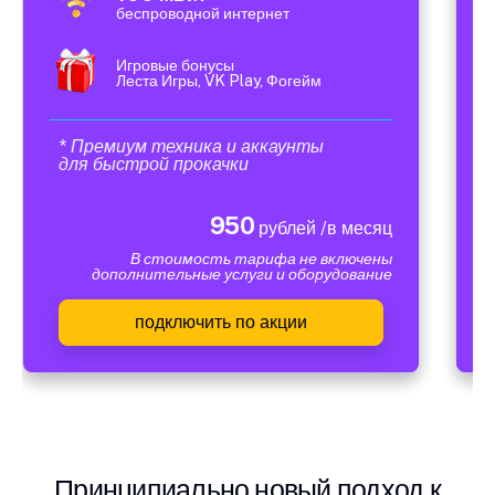
беспроводной интернет
Игровые бонусы
Леста Игры, VK Play, Фогейм
* Премиум техника и аккаунты
для быстрой прокачки
950
рублей /в месяц
В стоимость тарифа не включены
дополнительные услуги и оборудование
подключить по акции
Принципиально новый подход к