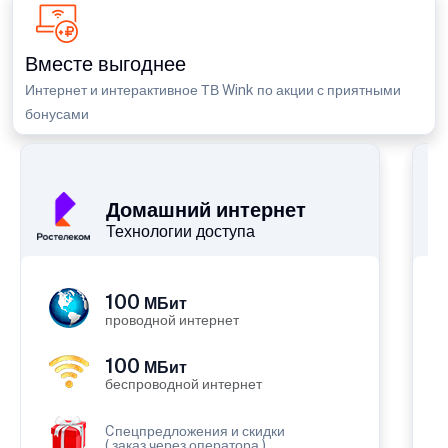
Вместе выгоднее
Интернет и интерактивное ТВ Wink по акции с приятными
бонусами
П
Домашний интернет
Технологии доступа
100
МБит
проводной интернет
100
МБит
беспроводной интернет
Cпецпредложения и скидки
( заказ через оператора )