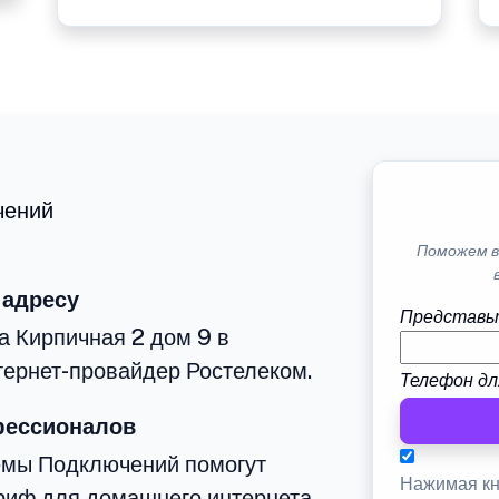
чений
Поможем в
 адресу
Представь
а Кирпичная 2 дом 9 в
тернет-провайдер Ростелеком.
Телефон дл
фессионалов
емы Подключений помогут
Нажимая кн
риф для домашнего интернета