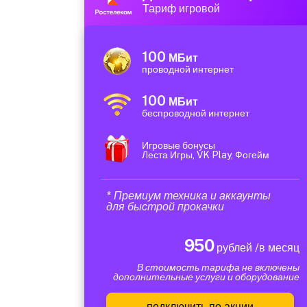
Тариф игровой
100
МБит
проводной интернет
100
МБит
беспроводной интернет
Игровые бонусы
Леста Игры, VK Play, Фогейм
* Премиум техника и аккаунты
для быстрой прокачки
950
рублей /в месяц
В стоимость тарифа не включены
дополнительные услуги и оборудование
подключить по акции