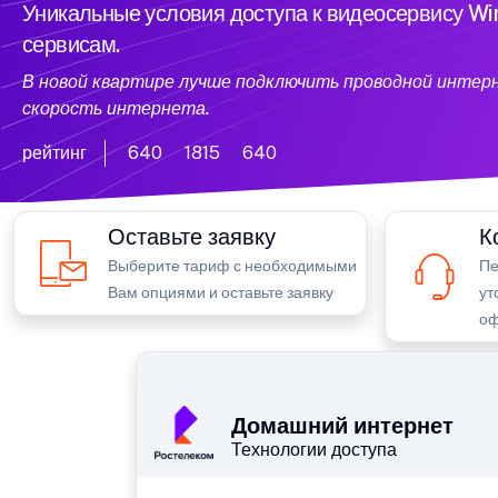
Уникальные условия доступа к видеосервису W
сервисам.
В новой квартире лучше подключить проводной интер
скорость интернета.
рейтинг
640
1815
640
Оставьте заявку
К
Выберите тариф с необходимыми
Пе
Вам опциями и оставьте заявку
ут
оф
Домашний интернет
Технологии доступа