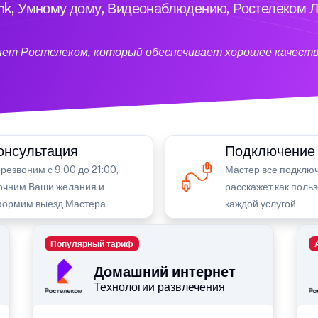
ink, Умному дому, Видеонаблюдению, Ростелеком Л
нет Ростелеком, который обеспечивает хорошее качеств
онсультация
Подключение
резвоним с 9:00 до 21:00,
Мастер все подключ
очним Ваши желания и
расскажет как поль
ормим выезд Мастера
каждой услугой
Популярный тариф
Домашний интернет
Технологии развлечения