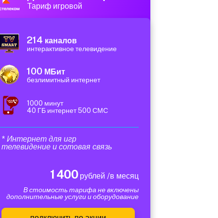
Тариф игровой
214
каналов
интерактивное телевидение
100
МБит
безлимитный интернет
1000 минут
40 ГБ интернет 500 СМС
* Интернет для игр
телевидение и сотовая связь
1 400
рублей /в месяц
В стоимость тарифа не включены
дополнительные услуги и оборудование
подключить по акции