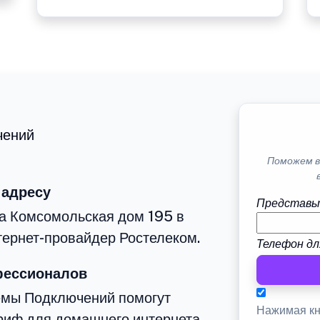
чений
Поможем в
 адресу
Представь
а Комсомольская дом 195 в
тернет-провайдер Ростелеком.
Телефон дл
фессионалов
емы Подключений помогут
Нажимая кн
риф для домашнего интернета