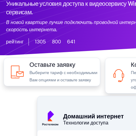
Уникальные условия доступа к видеосервису W
сервисам.
В новой квартире лучше подключить проводной интер
скорость интернета.
рейтинг
1305
800
641
Оставьте заявку
К
Выберите тариф с необходимыми
Пе
Вам опциями и оставьте заявку
ут
оф
Домашний интернет
Технологии доступа