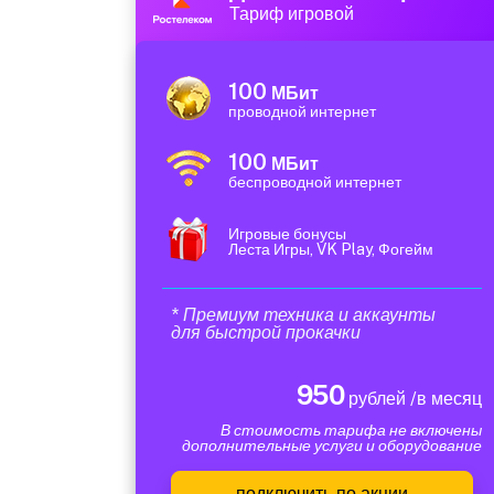
Тариф игровой
100
МБит
проводной интернет
100
МБит
беспроводной интернет
Игровые бонусы
Леста Игры, VK Play, Фогейм
* Премиум техника и аккаунты
для быстрой прокачки
950
рублей /в месяц
В стоимость тарифа не включены
дополнительные услуги и оборудование
подключить по акции