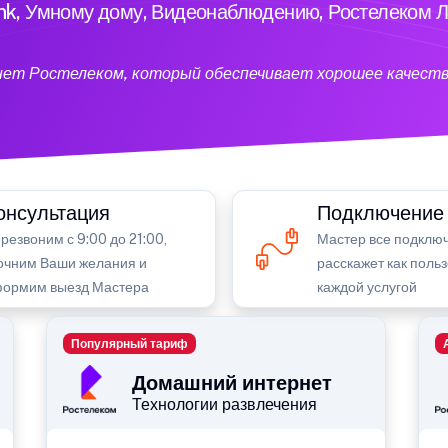
ink, Умному дому, Видеонаблюдению, Ростелеком Л
нет Ростелеком, который обеспечивает хорошее качеств
онсультация
Подключение
резвоним с 9:00 до 21:00,
Мастер все подключ
очним Ваши желания и
расскажет как поль
ормим выезд Мастера
каждой услугой
Популярный тариф
Домашний интернет
Технологии развлечения