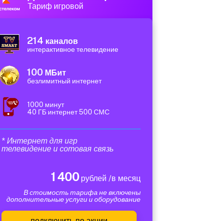
Тариф игровой
214
каналов
интерактивное телевидение
100
МБит
безлимитный интернет
1000 минут
40 ГБ интернет 500 СМС
* Интернет для игр
телевидение и сотовая связь
1 400
рублей /в месяц
В стоимость тарифа не включены
дополнительные услуги и оборудование
подключить по акции