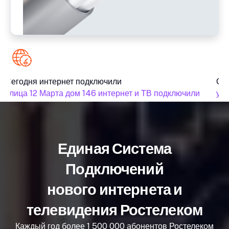
Сегодня интернет подключили
Сег
улица 12 Марта дом 146 интернет и ТВ подключили
улиц
Единая Система
Подключений
нового интернета и
телевидения Ростелеком
Каждый год более 1 500 000 абонентов Ростелеком