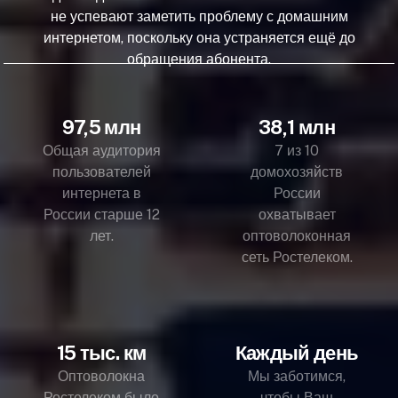
не успевают заметить проблему с домашним
интернетом, поскольку она устраняется ещё до
обращения абонента.
97,5 млн
38,1 млн
Общая аудитория
7 из 10
пользователей
домохозяйств
интернета в
России
России старше 12
охватывает
лет.
оптоволоконная
сеть Ростелеком.
15 тыс. км
Каждый день
Оптоволокна
Мы заботимся,
Ростелеком было
чтобы Ваш