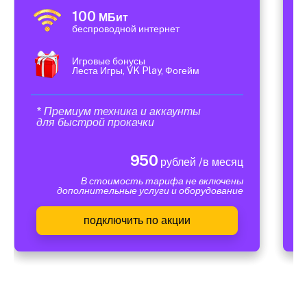
100
МБит
беспроводной интернет
Игровые бонусы
Леста Игры, VK Play, Фогейм
* Премиум техника и аккаунты
для быстрой прокачки
950
рублей /в месяц
В стоимость тарифа не включены
дополнительные услуги и оборудование
подключить по акции