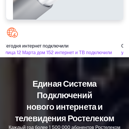
Сегодня интернет подключили
Сег
улица 12 Марта дом 152 интернет и ТВ подключили
ули
Единая Система
Подключений
нового интернета и
телевидения Ростелеком
Каждый год более 1 500 000 абонентов Ростелеком