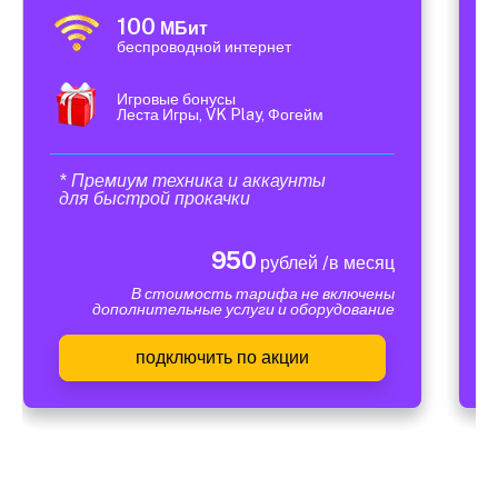
100
МБит
беспроводной интернет
Игровые бонусы
Леста Игры, VK Play, Фогейм
* Премиум техника и аккаунты
для быстрой прокачки
950
рублей /в месяц
В стоимость тарифа не включены
дополнительные услуги и оборудование
подключить по акции