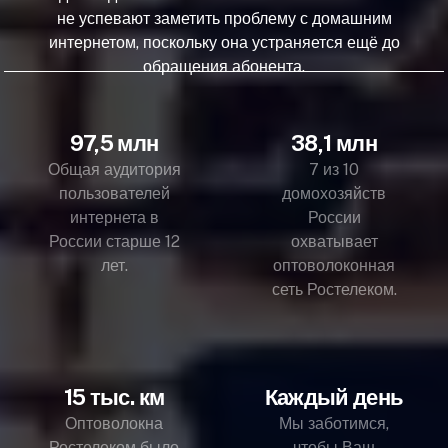
не успевают заметить проблему с домашним
интернетом, поскольку она устраняется ещё до
обращения абонента.
97,5 млн
38,1 млн
Общая аудитория
7 из 10
пользователей
домохозяйств
интернета в
России
России старше 12
охватывает
лет.
оптоволоконная
сеть Ростелеком.
15 тыс. км
Каждый день
Оптоволокна
Мы заботимся,
Ростелеком было
чтобы Ваш