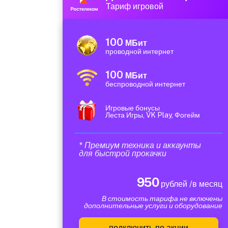
Тариф игровой
100
МБит
проводной интернет
100
МБит
беспроводной интернет
Игровые бонусы
Леста Игры, VK Play, Фогейм
* Премиум техника и аккаунты
для быстрой прокачки
950
рублей /в месяц
В стоимость тарифа не включены
дополнительные услуги и оборудование
подключить по акции