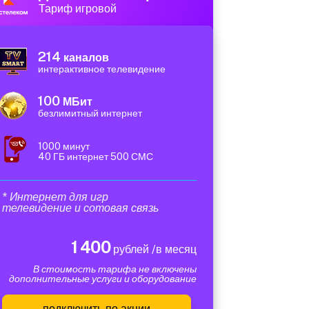
Тариф игровой
214
каналов
интерактивное телевидение
100
МБит
безлимитный интернет
1000 минут
40 ГБ интернет 500 СМС
* Интернет для игр
телевидение и сотовая связь
1 400
рублей /в месяц
В стоимость тарифа не включены
дополнительные услуги и оборудование
подключить по акции