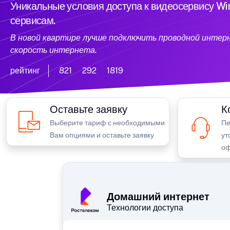
Уникальные условия доступа к видеосервису W
сервисам.
В новой квартире лучше подключить проводной интер
скорость интернета.
рейтинг
821
292
1819
Оставьте заявку
К
Выберите тариф с необходимыми
Пе
Вам опциями и оставьте заявку
ут
оф
Домашний интернет
Технологии доступа