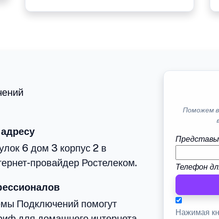
чений
Поможем в
 адресу
Представь
лок 6 дом 3 корпус 2 в
тернет-провайдер Ростелеком.
Телефон дл
фессионалов
емы Подключений помогут
Нажимая кн
риф для домашнего интернета