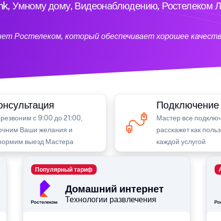
ink, Умному дому, Видеонаблюдению, Ростелеком Л
нет Ростелеком, который обеспечивает хорошее качеств
онсультация
Подключение
резвоним с 9:00 до 21:00,
Мастер все подключ
очним Ваши желания и
расскажет как поль
ормим выезд Мастера
каждой услугой
Популярный тариф
Домашний интернет
Технологии развлечения