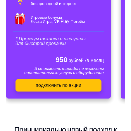
беспроводной интернет
Игровые бонусы
Леста Игры, VK Play, Фогейм
* Премиум техника и аккаунты
для быстрой прокачки
950
рублей /в месяц
В стоимость тарифа не включены
дополнительные услуги и оборудование
подключить по акции
Принципиально новый подход к