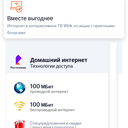
Вместе выгоднее
Интернет и интерактивное ТВ Wink по акции с приятными
бонусами
П
Домашний интернет
Технологии доступа
100
МБит
проводной интернет
100
МБит
беспроводной интернет
Cпецпредложения и скидки
( заказ через оператора )