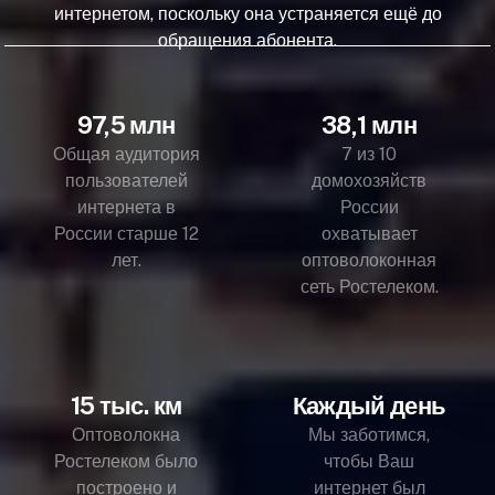
интернетом, поскольку она устраняется ещё до
обращения абонента.
97,5 млн
38,1 млн
Общая аудитория
7 из 10
пользователей
домохозяйств
интернета в
России
России старше 12
охватывает
лет.
оптоволоконная
сеть Ростелеком.
15 тыс. км
Каждый день
Оптоволокна
Мы заботимся,
Ростелеком было
чтобы Ваш
построено и
интернет был