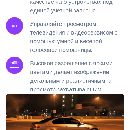
качестве на 5 устройствах под
единой учетной записью.
Управляйте просмотром
телевидения и видеосервисом с
помощью умной и веселой
голосовой помощницы.
Высокое разрешение с яркими
цветами делает изображение
детальным и реалистичным, а
просмотр захватывающим.