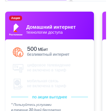
Акция
П
Домашний интернет
технологии доступа
500
МБит
безлимитный интернет
цифровое телевидение
не включено в тариф
мобильная связь
не включена в тариф
по акции выгоднее
* Пользуйтесь услугами
*
в течение 30 дней бесплатно
в