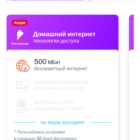
Акция
П
Домашний интернет
технологии доступа
500
МБит
безлимитный интернет
цифровое телевидение
не включено в тариф
мобильная связь
не включена в тариф
по акции выгоднее
* Пользуйтесь услугами
*
в течение 30 дней бесплатно
в