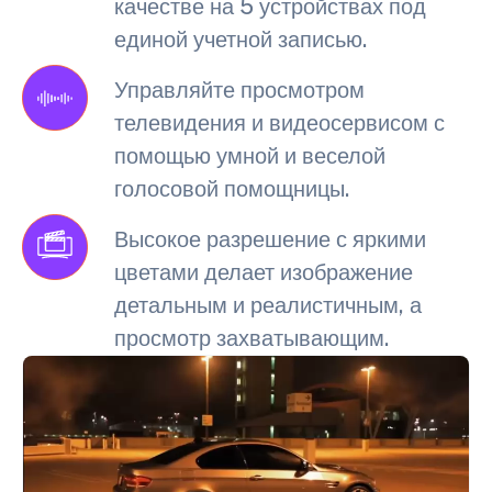
качестве на 5 устройствах под
единой учетной записью.
Управляйте просмотром
телевидения и видеосервисом с
помощью умной и веселой
голосовой помощницы.
Высокое разрешение с яркими
цветами делает изображение
детальным и реалистичным, а
просмотр захватывающим.