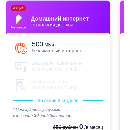
Акция
П
Домашний интернет
технологии доступа
500
МБит
безлимитный интернет
цифровое телевидение
не включено в тариф
мобильная связь
не включена в тариф
по акции выгоднее
* Пользуйтесь услугами
*
в течение 30 дней бесплатно
в
0
650 рублей
/в месяц