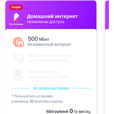
Акция
П
Домашний интернет
технологии доступа
500
МБит
безлимитный интернет
цифровое телевидение
не включено в тариф
мобильная связь
не включена в тариф
по акции выгоднее
* Пользуйтесь услугами
*
в течение 30 дней бесплатно
в
0
650 рублей
/в месяц