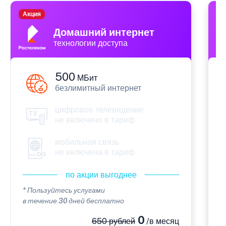
Акция
П
Домашний интернет
технологии доступа
500
МБит
безлимитный интернет
цифровое телевидение
не включено в тариф
мобильная связь
не включена в тариф
по акции выгоднее
* Пользуйтесь услугами
*
в течение 30 дней бесплатно
в
0
650 рублей
/в месяц