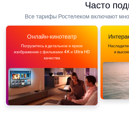
Часто под
Все тарифы Ростелеком включают множ
Онлайн-кинотеатр
Интера
Погрузитесь в детальное и яркое
Насладите
изображение с фильмами 4K и Ultra HD
и высок
качества