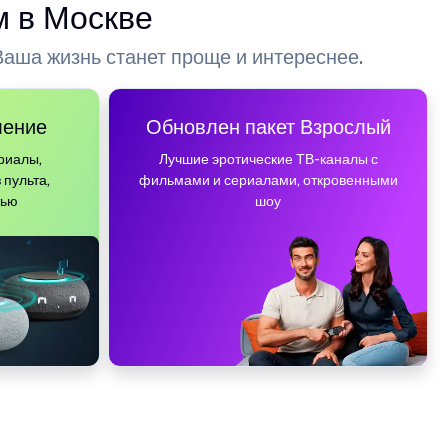
м в Москве
аша жизнь станет проще и интереснее.
ление
Обновлен пакет Взрослый
риалы,
Лучшие эротические ТВ-каналы с
 пульта,
фильмами и сериалами, откровенными
тью
шоу