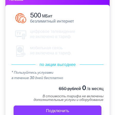
500
МБит
безлимитный интернет
цифровое телевидение
не включено в тариф
мобильная связь
не включена в тариф
по акции выгоднее
* Пользуйтесь услугами
в течение 30 дней бесплатно
0
650 рублей
/в месяц
В стоимость тарифа не включены
дополнительные услуги и оборудование
Подключить