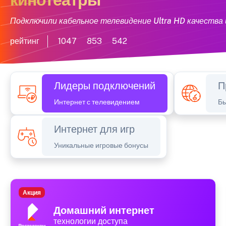
Подключили кабельное телевидение Ultra HD качества 
рейтинг
1047
853
542
Лидеры подключений
П
Интернет с телевидением
Бы
Интернет для игр
Уникальные игровые бонусы
Акция
Домашний интернет
технологии доступа