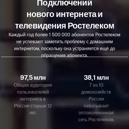
Подключений
нового интернета и
телевидения Ростелеком
Каждый год более 1 500 000 абонентов Ростелеком
не успевают заметить проблему с домашним
интернетом, поскольку она устраняется ещё до
обращения абонента.
97,5 млн
38,1 млн
Общая аудитория
7 из 10
пользователей
домохозяйств
интернета в
России
России старше 12
охватывает
лет.
оптоволоконная
сеть Ростелеком.