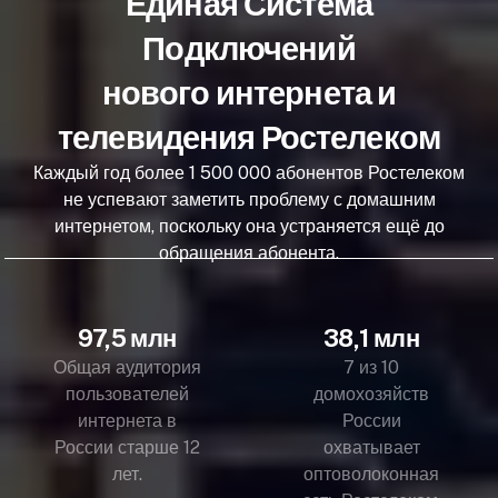
Единая Система
Подключений
нового интернета и
телевидения Ростелеком
Каждый год более 1 500 000 абонентов Ростелеком
не успевают заметить проблему с домашним
интернетом, поскольку она устраняется ещё до
обращения абонента.
97,5 млн
38,1 млн
Общая аудитория
7 из 10
пользователей
домохозяйств
интернета в
России
России старше 12
охватывает
лет.
оптоволоконная