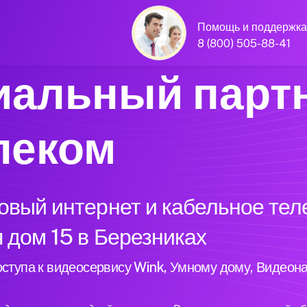
Помощь и поддержка
8 (800) 505-88-41
альный парт
леком
вый интернет и кабельное тел
 дом 15 в Березниках
ступа к видеосервису Wink, Умному дому, Видеон