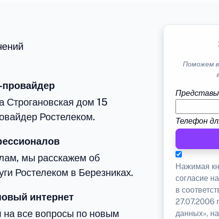
чений
Поможем в
-провайдер
Представь
а Строгановская дом 15
овайдер Ростелеком.
Телефон дл
фессионалов
лам, мы расскажем об
Нажимая кн
уги Ростелеком в Березниках.
согласие н
в соответс
новый интернет
27.07.2006
м на все вопросы по новым
данных», на