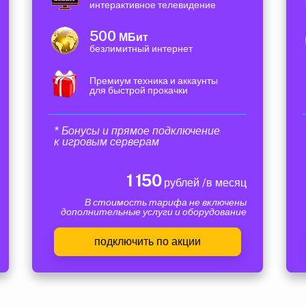
интерактивное телевидение
500
МБит
безлимитный интернет
Премиум техника и аккаунты
для быстрой прокачки
* Бонусы и прямое подключение
к игровым серверам
1 150
рублей /в месяц
В стоимость тарифа не включены
дополнительные услуги и оборудование
подключить по акции