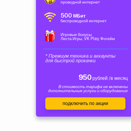
проводной интернет
500
МБит
беспроводной интернет
Игровые бонусы
Леста Игры, VK Play, Фогейм
* Премиум техника и аккаунты
для быстрой прокачки
950
рублей /в месяц
В стоимость тарифа не включены
дополнительные услуги и оборудование
подключить по акции