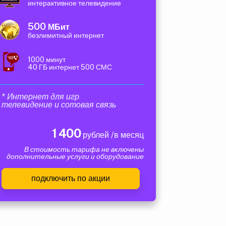
интерактивное телевидение
500
МБит
безлимитный интернет
1000 минут
40 ГБ интернет 500 СМС
* Интернет для игр
телевидение и сотовая связь
1 400
рублей /в месяц
В стоимость тарифа не включены
дополнительные услуги и оборудование
подключить по акции