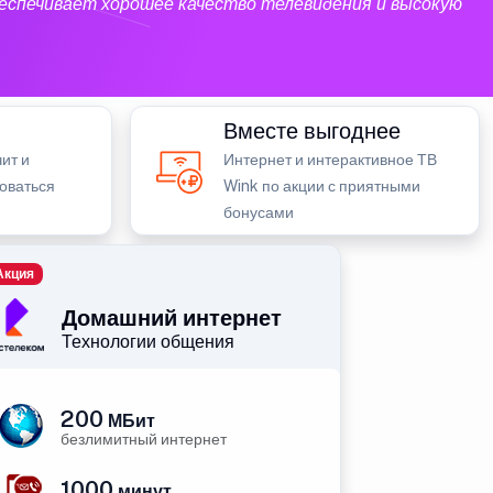
еспечивает хорошее качество телевидения и высокую
Вместе выгоднее
ит и
Интернет и интерактивное ТВ
зоваться
Wink по акции с приятными
бонусами
Акция
Домашний интернет
Технологии общения
200
МБит
безлимитный интернет
1000
минут