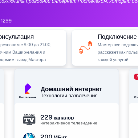
подключить проводной интернет Ростелеком, который об
1299
онсультация
Подключение
резвоним с 9:00 до 21:00,
Мастер все подключ
очним Ваши желания и
расскажет как поль
ормим выезд Мастера
каждой услугой
Домашний интернет
Технологии развлечения
229
каналов
интерактивное телевидение
200
МБит