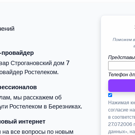
чений
Поможем в
-провайдер
Представь
вар Строгановский дом 7
овайдер Ростелеком.
Телефон дл
фессионалов
лам, мы расскажем об
Нажимая кн
уги Ростелеком в Березниках.
согласие н
в соответс
новый интернет
27.07.2006
м на все вопросы по новым
данных», на