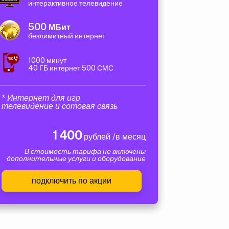
интерактивное телевидение
500
МБит
безлимитный интернет
1000 минут
40 ГБ интернет 500 СМС
* Интернет для игр
телевидение и сотовая связь
1 400
рублей /в месяц
В стоимость тарифа не включены
дополнительные услуги и оборудование
подключить по акции