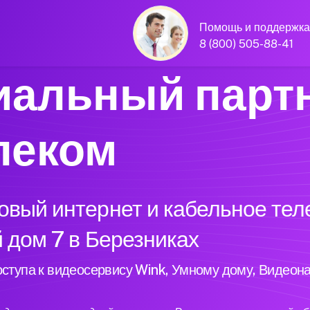
Помощь и поддержка
8 (800) 505-88-41
альный парт
леком
вый интернет и кабельное тел
 дом 7 в Березниках
ступа к видеосервису Wink, Умному дому, Видеон