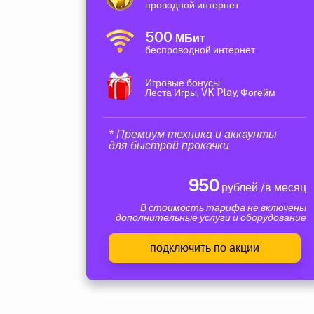
проводной интернет
500
МБит
беспроводной интернет
Игровые бонусы
Леста Игры, VK Play, Фогейм
* Премиум техника и аккаунты
для быстрой прокачки
950
рублей /в месяц
В стоимость тарифа не включены
дополнительные услуги и оборудование
подключить по акции