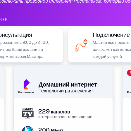
подключить проводной интернет Ростелеком, который об
676
онсультация
Подключение
резвоним с 9:00 до 21:00,
Мастер все подключ
очним Ваши желания и
расскажет как поль
ормим выезд Мастера
каждой услугой
Домашний интернет
Технологии развлечения
229
каналов
интерактивное телевидение
200
МБит