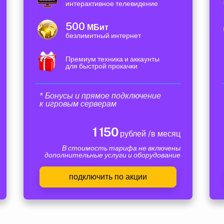
интерактивное телевидение
500
МБит
безлимитный интернет
Премиум техника и аккаунты
для быстрой прокачки
* Бонусы и прямое подключение
к игровым серверам
1 150
рублей /в месяц
В стоимость тарифа не включены
дополнительные услуги и оборудование
подключить по акции