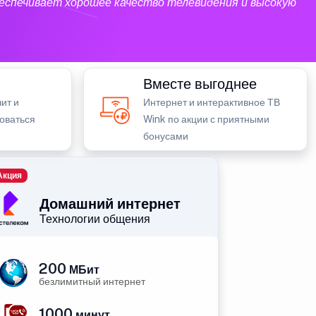
еспечивает хорошее качество телевидения и высокую
Вместе выгоднее
ит и
Интернет и интерактивное ТВ
зоваться
Wink по акции с приятными
бонусами
Акция
Домашний интернет
Технологии общения
200
МБит
безлимитный интернет
1000
минут