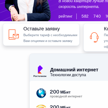
В новой квартире лучше 
скорость интернета.
рейтинг
582
740
1
Оставьте заявку
К
Выберите тариф с необходимыми
Пе
Вам опциями и оставьте заявку
ут
оф
Домашний интернет
Технологии доступа
200
МБит
проводной интернет
200
МБит