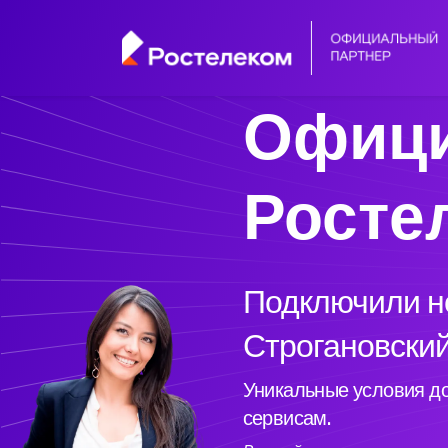
Офици
Росте
Подключили но
Строгановский
Уникальные условия до
сервисам.