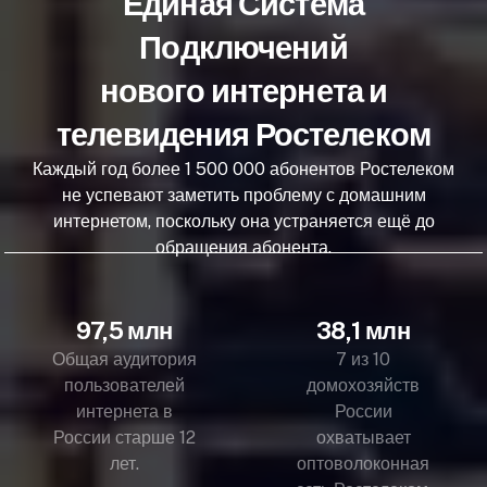
Единая Система
Подключений
нового интернета и
телевидения Ростелеком
Каждый год более 1 500 000 абонентов Ростелеком
не успевают заметить проблему с домашним
интернетом, поскольку она устраняется ещё до
обращения абонента.
97,5 млн
38,1 млн
Общая аудитория
7 из 10
пользователей
домохозяйств
интернета в
России
России старше 12
охватывает
лет.
оптоволоконная