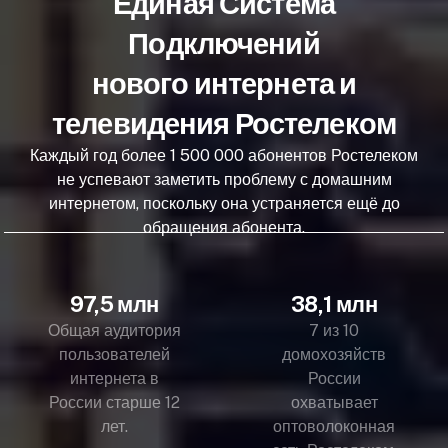
Единая Система
Подключений
нового интернета и
телевидения Ростелеком
Каждый год более 1 500 000 абонентов Ростелеком
не успевают заметить проблему с домашним
интернетом, поскольку она устраняется ещё до
обращения абонента.
97,5 млн
38,1 млн
Общая аудитория
7 из 10
пользователей
домохозяйств
интернета в
России
России старше 12
охватывает
лет.
оптоволоконная