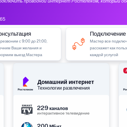
подключить проводной интернет Ростелеком, который об
65
онсультация
Подключение
резвоним с 9:00 до 21:00,
Мастер все подключ
очним Ваши желания и
расскажет как поль
ормим выезд Мастера
каждой услугой
Домашний интернет
Технологии развлечения
229
каналов
интерактивное телевидение
200
МБит