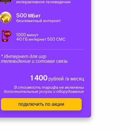
интерактивное телевидение
500
МБит
безлимитный интернет
1000 минут
40 ГБ интернет 500 СМС
* Интернет для игр
телевидение и сотовая связь
1 400
рублей /в месяц
В стоимость тарифа не включены
дополнительные услуги и оборудование
подключить по акции