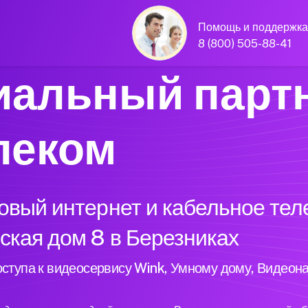
Помощь и поддержка
8 (800) 505-88-41
альный парт
леком
вый интернет и кабельное тел
кая дом 8 в Березниках
ступа к видеосервису Wink, Умному дому, Видеон