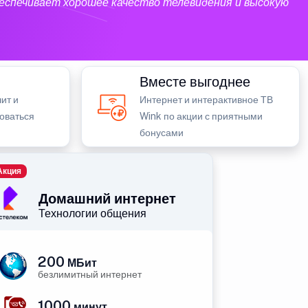
еспечивает хорошее качество телевидения и высокую
Вместе выгоднее
ит и
Интернет и интерактивное ТВ
зоваться
Wink по акции с приятными
бонусами
Акция
Домашний интернет
Технологии общения
200
МБит
безлимитный интернет
1000
минут