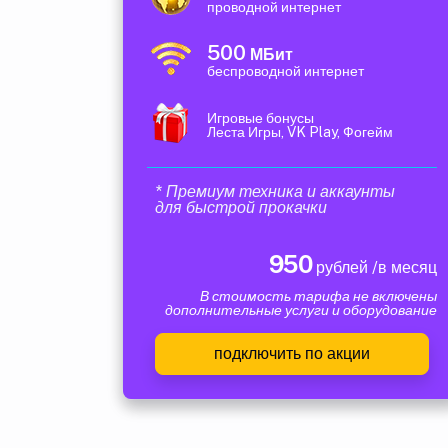
проводной интернет
500
МБит
беспроводной интернет
Игровые бонусы
Леста Игры, VK Play, Фогейм
* Премиум техника и аккаунты
для быстрой прокачки
950
рублей /в месяц
В стоимость тарифа не включены
дополнительные услуги и оборудование
подключить по акции