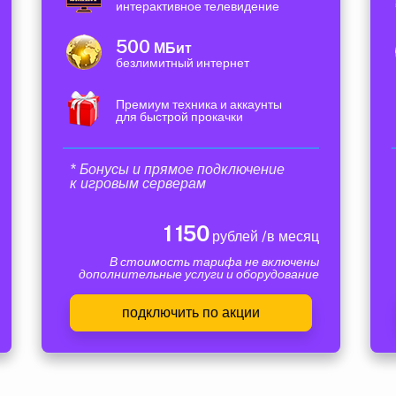
интерактивное телевидение
500
МБит
безлимитный интернет
Премиум техника и аккаунты
для быстрой прокачки
* Бонусы и прямое подключение
к игровым серверам
1 150
рублей /в месяц
В стоимость тарифа не включены
дополнительные услуги и оборудование
подключить по акции