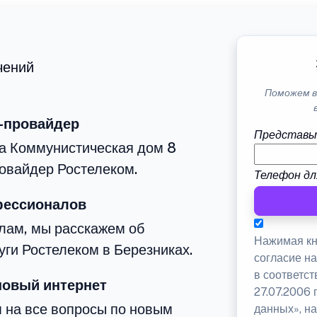
чений
Поможем в
-провайдер
Представь
ца Коммунистическая дом 8
овайдер Ростелеком.
Телефон дл
фессионалов
лам, мы расскажем об
Нажимая кн
уги Ростелеком в Березниках.
согласие н
в соответс
новый интернет
27.07.2006
м на все вопросы по новым
данных», на