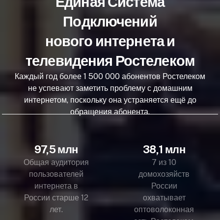
Единая Система
Подключений
нового интернета и
телевидения Ростелеком
Каждый год более 1 500 000 абонентов Ростелеком
не успевают заметить проблему с домашним
интернетом, поскольку она устраняется ещё до
обращения абонента.
97,5 млн
38,1 млн
Общая аудитория
7 из 10
пользователей
домохозяйств
интернета в
России
России старше 12
охватывает
лет.
оптоволоконная