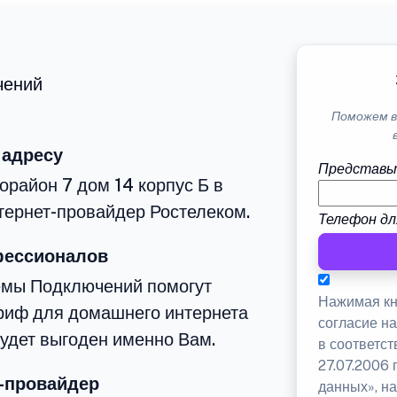
чений
Поможем в
 адресу
Представь
орайон 7 дом 14 корпус Б в
тернет-провайдер Ростелеком.
Телефон дл
фессионалов
емы Подключений помогут
Нажимая кн
риф для домашнего интернета
согласие н
будет выгоден именно Вам.
в соответс
27.07.2006
-провайдер
данных», на