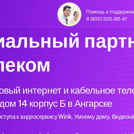
Помощь и поддержка
8 (800) 505-88-41
альный парт
леком
вый интернет и кабельное тел
дом 14 корпус Б в Ангарске
ступа к видеосервису Wink, Умному дому, Видеон