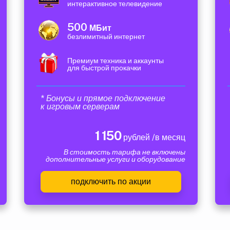
интерактивное телевидение
500
МБит
безлимитный интернет
Премиум техника и аккаунты
для быстрой прокачки
* Бонусы и прямое подключение
к игровым серверам
1 150
рублей /в месяц
В стоимость тарифа не включены
дополнительные услуги и оборудование
подключить по акции