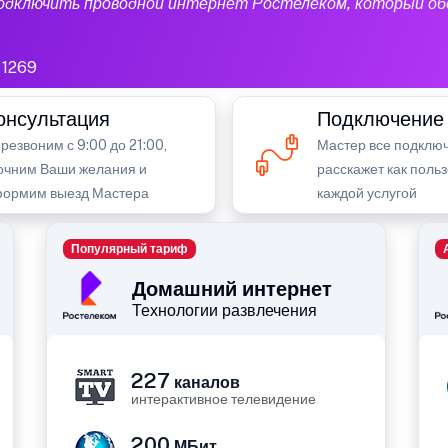
подключить проводной интернет Ростелеком, который об
1269
онсультация
Подключение
резвоним с 9:00 до 21:00,
Мастер все подключ
очним Ваши желания и
расскажет как поль
ормим выезд Мастера
каждой услугой
Популярный тариф
Домашний интернет
Технологии развлечения
227
каналов
интерактивное телевидение
200
МБит