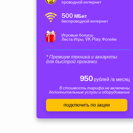
проводной интернет
500
МБит
беспроводной интернет
Игровые бонусы
Леста Игры, VK Play, Фогейм
* Премиум техника и аккаунты
для быстрой прокачки
950
рублей /в месяц
В стоимость тарифа не включены
дополнительные услуги и оборудование
подключить по акции