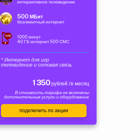
интерактивное телевидение
500
МБит
безлимитный интернет
1000 минут
40 ГБ интернет 500 СМС
* Интернет для игр
телевидение и сотовая связь
1 350
рублей /в месяц
В стоимость тарифа не включены
дополнительные услуги и оборудование
подключить по акции