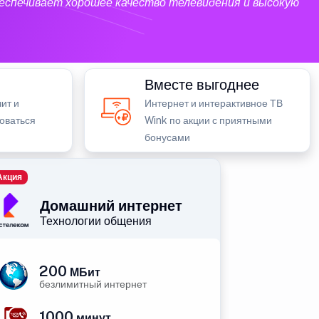
еспечивает хорошее качество телевидения и высокую
Вместе выгоднее
ит и
Интернет и интерактивное ТВ
зоваться
Wink по акции с приятными
бонусами
Акция
Домашний интернет
Технологии общения
200
МБит
безлимитный интернет
1000
минут