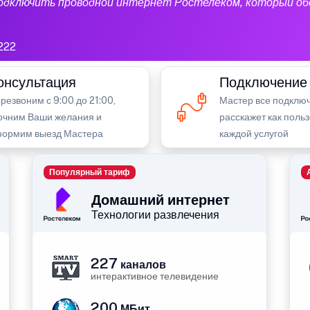
подключить проводной интернет Ростелеком, который об
222
онсультация
Подключение
резвоним с 9:00 до 21:00,
Мастер все подключ
очним Ваши желания и
расскажет как поль
ормим выезд Мастера
каждой услугой
Популярный тариф
Домашний интернет
Технологии развлечения
227
каналов
интерактивное телевидение
200
МБит