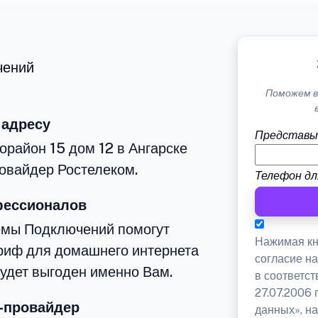
чений
Поможем в
 адресу
Представь
орайон 15 дом 12 в Ангарске
овайдер Ростелеком.
Телефон дл
фессионалов
емы Подключений помогут
Нажимая кн
риф для домашнего интернета
согласие н
будет выгоден именно Вам.
в соответс
27.07.2006
-провайдер
данных», на