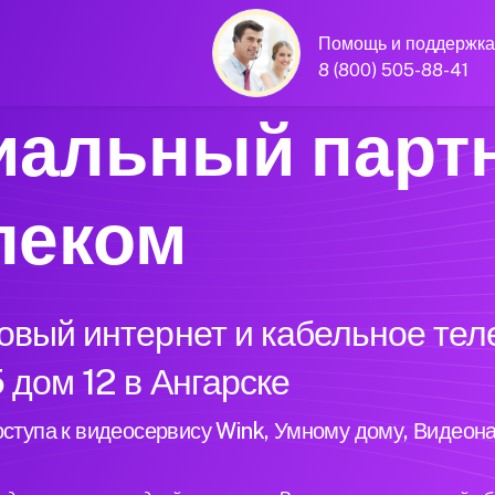
Помощь и поддержка
8 (800) 505-88-41
альный парт
леком
вый интернет и кабельное тел
 дом 12 в Ангарске
ступа к видеосервису Wink, Умному дому, Видеон