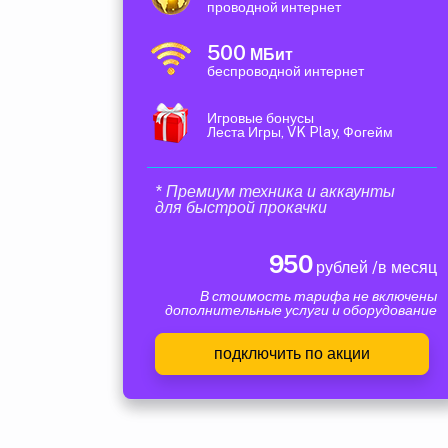
проводной интернет
500
МБит
беспроводной интернет
Игровые бонусы
Леста Игры, VK Play, Фогейм
* Премиум техника и аккаунты
для быстрой прокачки
950
рублей /в месяц
В стоимость тарифа не включены
дополнительные услуги и оборудование
подключить по акции