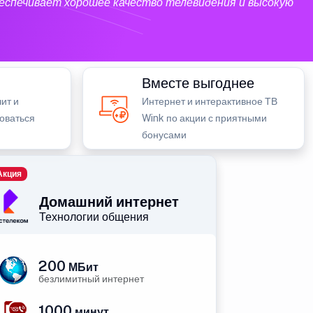
еспечивает хорошее качество телевидения и высокую
Вместе выгоднее
ит и
Интернет и интерактивное ТВ
зоваться
Wink по акции с приятными
бонусами
Акция
Домашний интернет
Технологии общения
200
МБит
безлимитный интернет
1000
минут