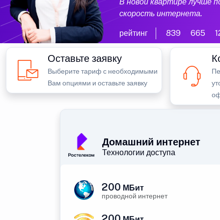
В новой квартире лучше 
скорость интернета.
рейтинг
839
665
1
Оставьте заявку
К
Выберите тариф с необходимыми
Пе
Вам опциями и оставьте заявку
ут
оф
Домашний интернет
Технологии доступа
200
МБит
проводной интернет
200
МБит