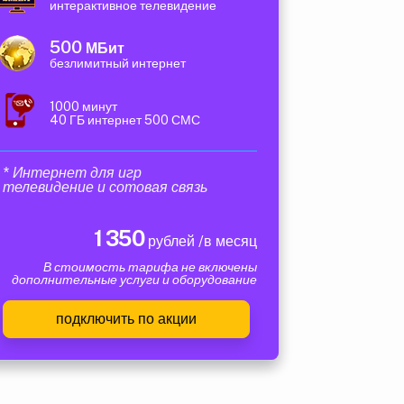
интерактивное телевидение
500
МБит
безлимитный интернет
1000 минут
40 ГБ интернет 500 СМС
* Интернет для игр
телевидение и сотовая связь
1 350
рублей /в месяц
В стоимость тарифа не включены
дополнительные услуги и оборудование
подключить по акции