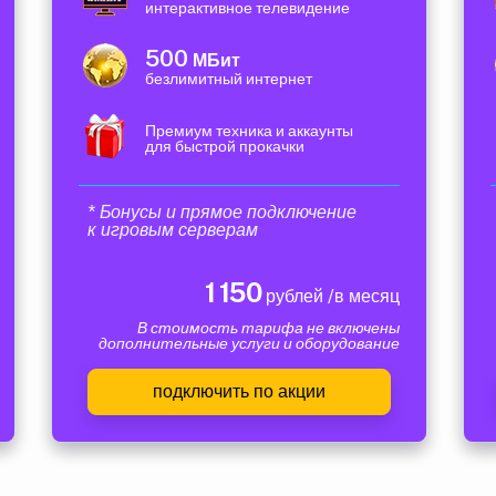
интерактивное телевидение
500
МБит
безлимитный интернет
Премиум техника и аккаунты
для быстрой прокачки
* Бонусы и прямое подключение
к игровым серверам
1 150
рублей /в месяц
В стоимость тарифа не включены
дополнительные услуги и оборудование
подключить по акции