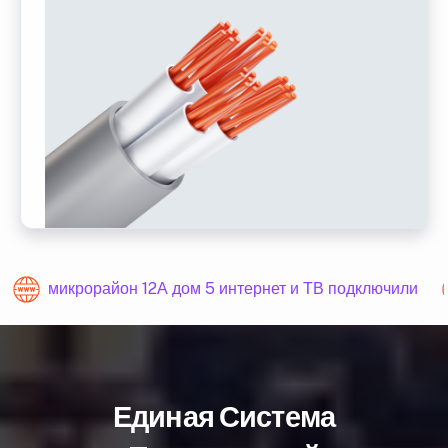
микрорайон 12А дом 5 интернет и ТВ подключили
Единая Система