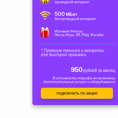
проводной интернет
500
МБит
беспроводной интернет
Игровые бонусы
Леста Игры, VK Play, Фогейм
* Премиум техника и аккаунты
для быстрой прокачки
950
рублей /в месяц
В стоимость тарифа не включены
дополнительные услуги и оборудование
подключить по акции