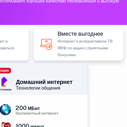
еспечивает хорошее качество телевидения и высокую
Вместе выгоднее
ит и
Интернет и интерактивное ТВ
зоваться
Wink по акции с приятными
бонусами
Акция
Домашний интернет
Технологии общения
200
МБит
безлимитный интернет
1000
минут