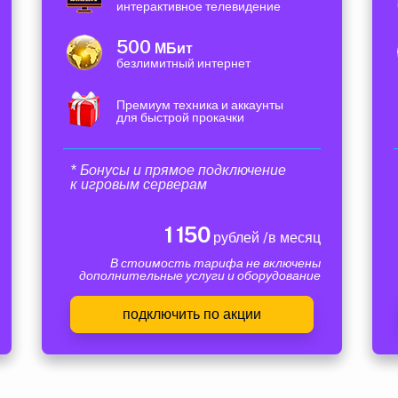
интерактивное телевидение
500
МБит
безлимитный интернет
Премиум техника и аккаунты
для быстрой прокачки
* Бонусы и прямое подключение
к игровым серверам
1 150
рублей /в месяц
В стоимость тарифа не включены
дополнительные услуги и оборудование
подключить по акции