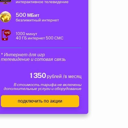
интерактивное телевидение
500
МБит
безлимитный интернет
1000 минут
40 ГБ интернет 500 СМС
* Интернет для игр
телевидение и сотовая связь
1 350
рублей /в месяц
В стоимость тарифа не включены
дополнительные услуги и оборудование
подключить по акции