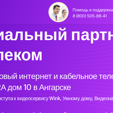
Помощь и поддержка
8 (800) 505-88-41
альный парт
леком
вый интернет и кабельное тел
А дом 10 в Ангарске
ступа к видеосервису Wink, Умному дому, Видеон