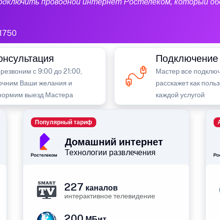
подключить проводной интернет Ростелеком, который об
1750
онсультация
Подключение
резвоним с 9:00 до 21:00,
Мастер все подключ
очним Ваши желания и
расскажет как поль
ормим выезд Мастера
каждой услугой
Популярный тариф
Домашний интернет
Технологии развлечения
227
каналов
интерактивное телевидение
200
МБит