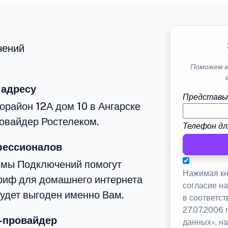
чений
Поможем в
 адресу
Представь
орайон 12А дом 10 в Ангарске
овайдер Ростелеком.
Телефон дл
фессионалов
емы Подключений помогут
Нажимая кн
риф для домашнего интернета
согласие н
будет выгоден именно Вам.
в соответс
27.07.2006
-провайдер
данных», на