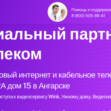
Помощь и поддержка
8 (800) 505-88-41
альный парт
леком
вый интернет и кабельное тел
А дом 15 в Ангарске
ступа к видеосервису Wink, Умному дому, Видеон