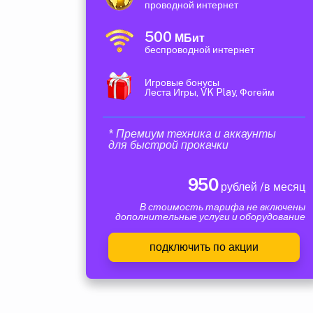
проводной интернет
500
МБит
беспроводной интернет
Игровые бонусы
Леста Игры, VK Play, Фогейм
* Премиум техника и аккаунты
для быстрой прокачки
950
рублей /в месяц
В стоимость тарифа не включены
дополнительные услуги и оборудование
подключить по акции