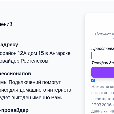
чений
Поможем в
 адресу
Представь
орайон 12А дом 15 в Ангарске
овайдер Ростелеком.
Телефон дл
фессионалов
емы Подключений помогут
Нажимая кн
риф для домашнего интернета
согласие н
будет выгоден именно Вам.
в соответс
27.07.2006
-провайдер
данных», на