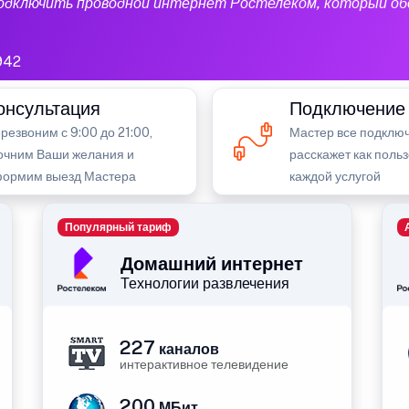
подключить проводной интернет Ростелеком, который об
942
онсультация
Подключение
резвоним с 9:00 до 21:00,
Мастер все подключ
очним Ваши желания и
расскажет как поль
ормим выезд Мастера
каждой услугой
Популярный тариф
Домашний интернет
Технологии развлечения
227
каналов
интерактивное телевидение
200
МБит