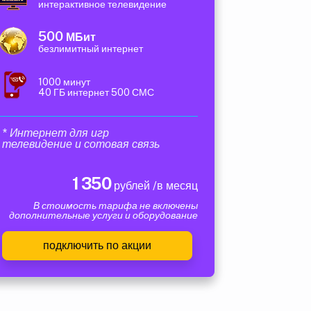
интерактивное телевидение
500
МБит
безлимитный интернет
1000 минут
40 ГБ интернет 500 СМС
* Интернет для игр
телевидение и сотовая связь
1 350
рублей /в месяц
В стоимость тарифа не включены
дополнительные услуги и оборудование
подключить по акции