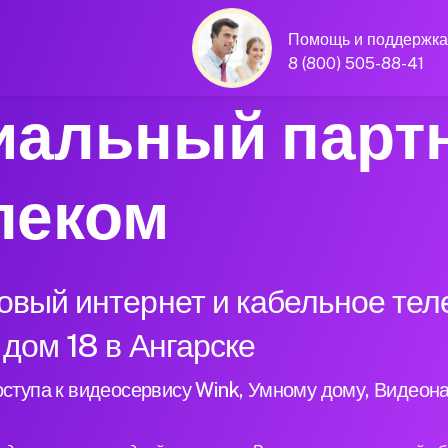
Помощь и поддержка
8 (800) 505-88-41
альный парт
леком
вый интернет и кабельное тел
 дом 18 в Ангарске
ступа к видеосервису Wink, Умному дому, Видеон