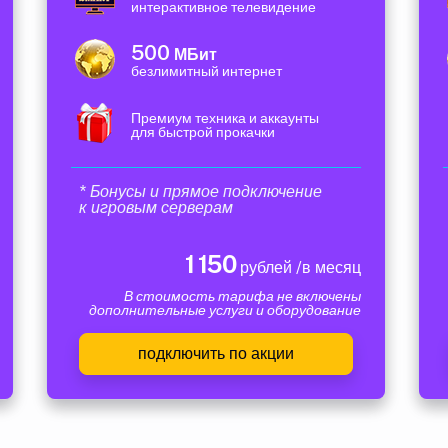
интерактивное телевидение
500
МБит
безлимитный интернет
Премиум техника и аккаунты
для быстрой прокачки
* Бонусы и прямое подключение
к игровым серверам
1 150
рублей /в месяц
В стоимость тарифа не включены
дополнительные услуги и оборудование
подключить по акции