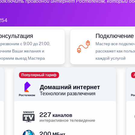
подключить проводной интернет Ростелеком, который об
254
онсультация
Подключение
резвоним с 9:00 до 21:00,
Мастер все подключ
очним Ваши желания и
расскажет как поль
ормим выезд Мастера
каждой услугой
Популярный тариф
Домашний интернет
Технологии развлечения
227
каналов
интерактивное телевидение
200
МБит