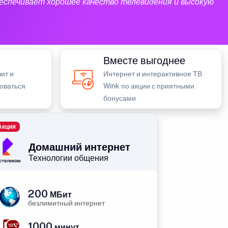
еспечивает хорошее качество телевидения и высокую
Вместе выгоднее
ит и
Интернет и интерактивное ТВ
зоваться
Wink по акции с приятными
бонусами
Акция
Домашний интернет
Технологии общения
200
МБит
безлимитный интернет
1000
минут