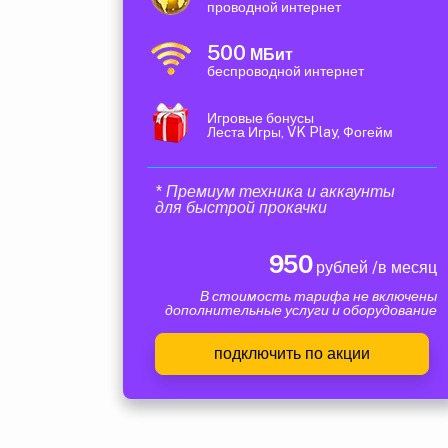
проводной интернет
500
МБит
беспроводной интернет
Игровые бонусы
Леста Игры, VK Play, Фогейм
* Премиум техника и аккаунты
для быстрой прокачки
950
рублей /в месяц
В стоимость тарифа не включены
дополнительные услуги и оборудование
подключить по акции