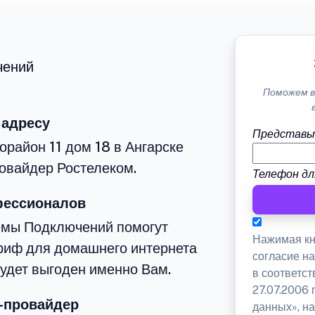
чений
Поможем в
 адресу
Представь
орайон 11 дом 18 в Ангарске
овайдер Ростелеком.
Телефон дл
фессионалов
емы Подключений помогут
Нажимая кн
риф для домашнего интернета
согласие н
будет выгоден именно Вам.
в соответс
27.07.2006
-провайдер
данных», на