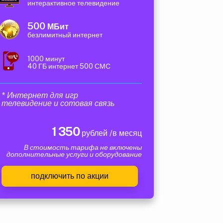
интерактивное телевидение
500
МБит
безлимитный интернет
1000 минут
40 ГБ интернет 500 СМС
* Интернет для игр
телевидение и сотовая связь
1 350
рублей /в месяц
В стоимость тарифа не включены
дополнительные услуги и оборудование
подключить по акции