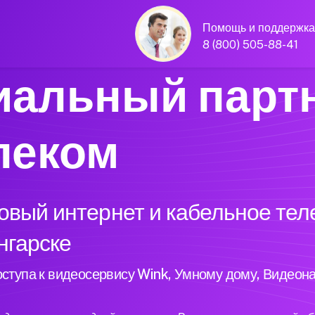
Помощь и поддержка
8 (800) 505-88-41
альный парт
леком
вый интернет и кабельное тел
нгарске
ступа к видеосервису Wink, Умному дому, Видеон