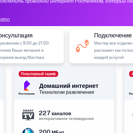
подключить проводной интернет Ростелеком, который об
1850
онсультация
Подключение
резвоним с 9:00 до 21:00,
Мастер все подключ
очним Ваши желания и
расскажет как поль
ормим выезд Мастера
каждой услугой
Популярный тариф
Домашний интернет
Технологии развлечения
227
каналов
интерактивное телевидение
200
МБит