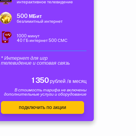
интерактивное телевидение
500
МБит
безлимитный интернет
1000 минут
40 ГБ интернет 500 СМС
* Интернет для игр
телевидение и сотовая связь
1 350
рублей /в месяц
В стоимость тарифа не включены
дополнительные услуги и оборудование
подключить по акции