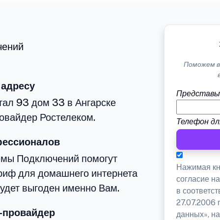
чений
Поможем в
 адресу
Представь
тал 93 дом 33 в Ангарске
овайдер Ростелеком.
Телефон дл
фессионалов
емы Подключений помогут
Нажимая кн
риф для домашнего интернета
согласие н
будет выгоден именно Вам.
в соответс
27.07.2006
-провайдер
данных», на