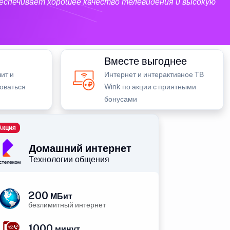
еспечивает хорошее качество телевидения и высокую
Вместе выгоднее
ит и
Интернет и интерактивное ТВ
зоваться
Wink по акции с приятными
бонусами
Акция
Домашний интернет
Технологии общения
200
МБит
безлимитный интернет
1000
минут