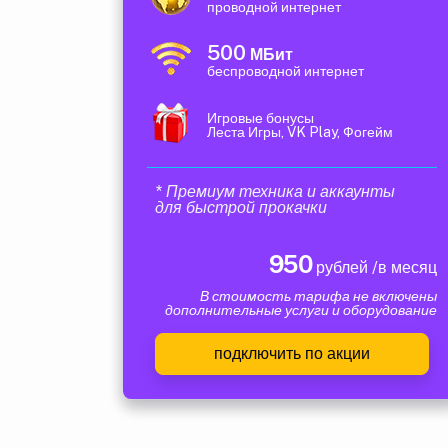
проводной интернет
500
МБит
беспроводной интернет
Игровые бонусы
Леста Игры, VK Play, Фогейм
* Премиум техника и аккаунты
для быстрой прокачки
950
рублей /в месяц
В стоимость тарифа не включены
дополнительные услуги и оборудование
подключить по акции