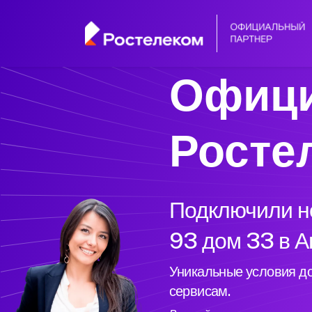
Офици
Росте
Подключили но
93 дом 33 в А
Уникальные условия до
сервисам.