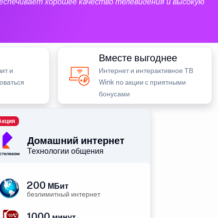
еспечивает хорошее качество телевидения и высокую
Вместе выгоднее
ит и
Интернет и интерактивное ТВ
зоваться
Wink по акции с приятными
бонусами
Акция
Домашний интернет
Технологии общения
200
МБит
безлимитный интернет
1000
минут