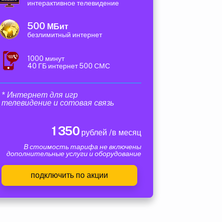
интерактивное телевидение
500
МБит
безлимитный интернет
1000 минут
40 ГБ интернет 500 СМС
* Интернет для игр
телевидение и сотовая связь
1 350
рублей /в месяц
В стоимость тарифа не включены
дополнительные услуги и оборудование
подключить по акции