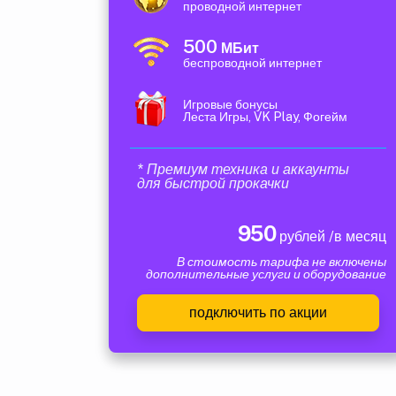
проводной интернет
500
МБит
беспроводной интернет
Игровые бонусы
Леста Игры, VK Play, Фогейм
* Премиум техника и аккаунты
для быстрой прокачки
950
рублей /в месяц
В стоимость тарифа не включены
дополнительные услуги и оборудование
подключить по акции