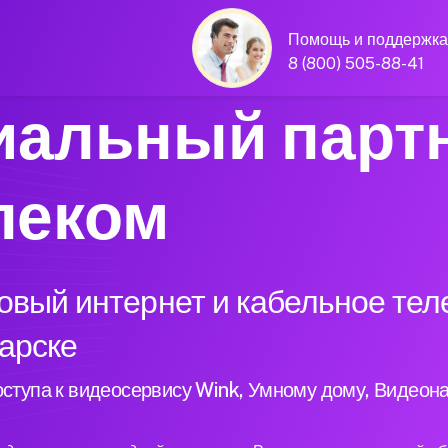
Помощь и поддержка
8 (800) 505-88-41
альный парт
леком
вый интернет и кабельное тел
гарске
ступа к видеосервису Wink, Умному дому, Видеон