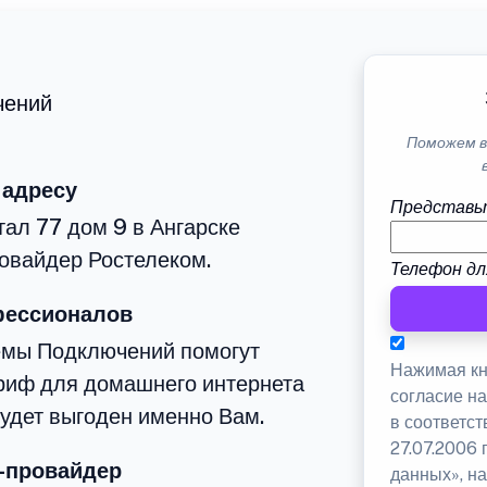
чений
Поможем в
 адресу
Представь
тал 77 дом 9 в Ангарске
овайдер Ростелеком.
Телефон дл
фессионалов
емы Подключений помогут
Нажимая кн
риф для домашнего интернета
согласие н
будет выгоден именно Вам.
в соответс
27.07.2006
-провайдер
данных», на