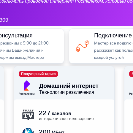
подключить проводной интернет Ростелеком, который об
1309
онсультация
Подключение
резвоним с 9:00 до 21:00,
Мастер все подключ
очним Ваши желания и
расскажет как поль
ормим выезд Мастера
каждой услугой
Популярный тариф
Домашний интернет
Технологии развлечения
227
каналов
интерактивное телевидение
200
МБит