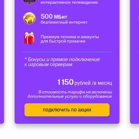
интерактивное телевидение
500
МБит
безлимитный интернет
Премиум техника и аккаунты
для быстрой прокачки
* Бонусы и прямое подключение
к игровым серверам
1 150
рублей /в месяц
В стоимость тарифа не включены
дополнительные услуги и оборудование
подключить по акции