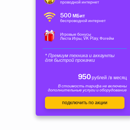
проводной интернет
500
МБит
беспроводной интернет
Игровые бонусы
Леста Игры, VK Play, Фогейм
* Премиум техника и аккаунты
для быстрой прокачки
950
рублей /в месяц
В стоимость тарифа не включены
дополнительные услуги и оборудование
подключить по акции