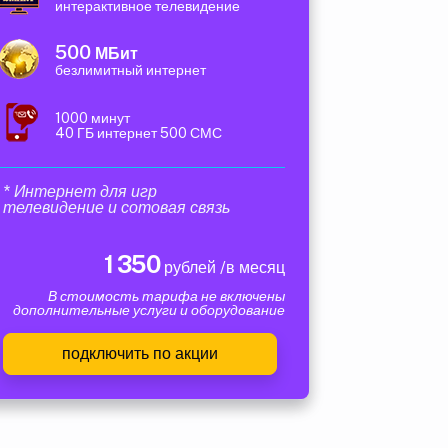
интерактивное телевидение
500
МБит
безлимитный интернет
1000 минут
40 ГБ интернет 500 СМС
* Интернет для игр
телевидение и сотовая связь
1 350
рублей /в месяц
В стоимость тарифа не включены
дополнительные услуги и оборудование
подключить по акции