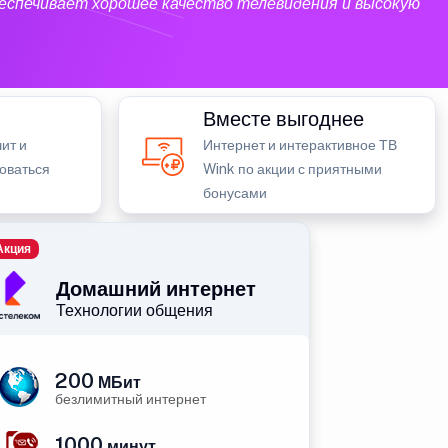
еспечивает хорошее качество телевидения и высокую
Вместе выгоднее
ит и
Интернет и интерактивное ТВ
зоваться
Wink по акции с приятными
бонусами
Акция
Домашний интернет
Технологии общения
200
МБит
безлимитный интернет
1000
минут