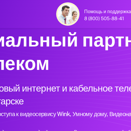
Помощь и поддержка
8 (800) 505-88-41
альный парт
леком
вый интернет и кабельное тел
гарске
ступа к видеосервису Wink, Умному дому, Видеон