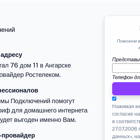
чений
Поможем в
 адресу
Представь
ал 76 дом 11 в Ангарске
овайдер Ростелеком.
Телефон дл
фессионалов
емы Подключений помогут
Нажимая кн
риф для домашнего интернета
согласие н
будет выгоден именно Вам.
в соответс
27.07.2006
-провайдер
данных», на