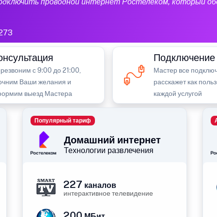
подключить проводной интернет Ростелеком, который об
273
онсультация
Подключение
резвоним с 9:00 до 21:00,
Мастер все подключ
очним Ваши желания и
расскажет как поль
ормим выезд Мастера
каждой услугой
Популярный тариф
Домашний интернет
Технологии развлечения
227
каналов
интерактивное телевидение
200
МБит