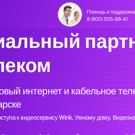
Помощь и поддержка
8 (800) 505-88-41
альный парт
леком
вый интернет и кабельное тел
арске
ступа к видеосервису Wink, Умному дому, Видеон