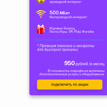
проводной интернет
500
МБит
беспроводной интернет
Игровые бонусы
Леста Игры, VK Play, Фогейм
* Премиум техника и аккаунты
для быстрой прокачки
950
рублей /в месяц
В стоимость тарифа не включены
дополнительные услуги и оборудование
подключить по акции