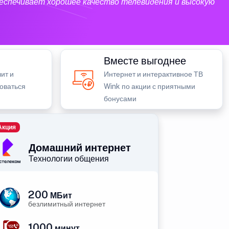
еспечивает хорошее качество телевидения и высокую
Вместе выгоднее
ит и
Интернет и интерактивное ТВ
зоваться
Wink по акции с приятными
бонусами
Акция
Домашний интернет
Технологии общения
200
МБит
безлимитный интернет
1000
минут