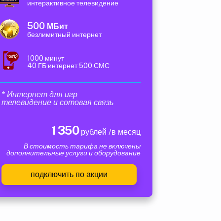
интерактивное телевидение
500
МБит
безлимитный интернет
1000 минут
40 ГБ интернет 500 СМС
* Интернет для игр
телевидение и сотовая связь
1 350
рублей /в месяц
В стоимость тарифа не включены
дополнительные услуги и оборудование
подключить по акции