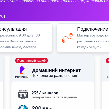
подключить проводной интернет Ростелеком, который об
761
онсультация
Подключение
резвоним с 9:00 до 21:00,
Мастер все подключ
очним Ваши желания и
расскажет как поль
ормим выезд Мастера
каждой услугой
Популярный тариф
Домашний интернет
Технологии развлечения
227
каналов
интерактивное телевидение
200
МБит