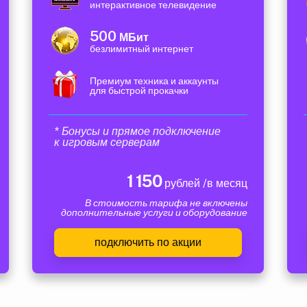
интерактивное телевидение
500
МБит
безлимитный интернет
Премиум техника и аккаунты
для быстрой прокачки
* Бонусы и прямое подключение
к игровым серверам
1 150
рублей /в месяц
В стоимость тарифа не включены
дополнительные услуги и оборудование
подключить по акции