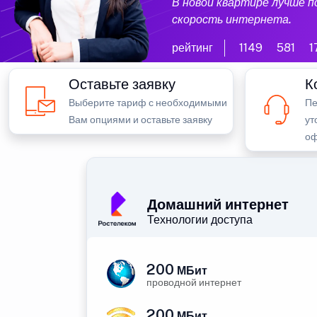
В новой квартире лучше 
скорость интернета.
рейтинг
1149
581
1
Оставьте заявку
К
Выберите тариф с необходимыми
Пе
Вам опциями и оставьте заявку
ут
оф
Домашний интернет
Технологии доступа
200
МБит
проводной интернет
200
МБит