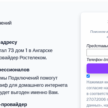
чений
Поможем в
 адресу
Представь
ал 73 дом 1 в Ангарске
овайдер Ростелеком.
Телефон дл
фессионалов
емы Подключений помогут
Нажимая кн
риф для домашнего интернета
согласие н
будет выгоден именно Вам.
в соответс
27.07.2006
-провайдер
данных», на