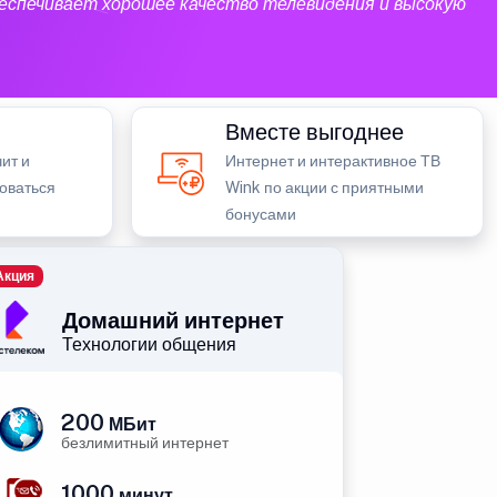
еспечивает хорошее качество телевидения и высокую
Вместе выгоднее
ит и
Интернет и интерактивное ТВ
зоваться
Wink по акции с приятными
бонусами
Акция
Домашний интернет
Технологии общения
200
МБит
безлимитный интернет
1000
минут