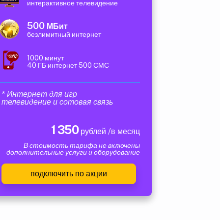
интерактивное телевидение
500
МБит
безлимитный интернет
1000 минут
40 ГБ интернет 500 СМС
* Интернет для игр
телевидение и сотовая связь
1 350
рублей /в месяц
В стоимость тарифа не включены
дополнительные услуги и оборудование
подключить по акции