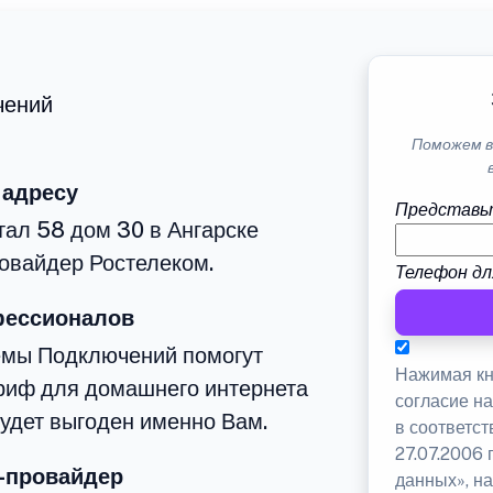
чений
Поможем в
 адресу
Представь
тал 58 дом 30 в Ангарске
овайдер Ростелеком.
Телефон дл
фессионалов
емы Подключений помогут
Нажимая кн
риф для домашнего интернета
согласие н
будет выгоден именно Вам.
в соответс
27.07.2006
-провайдер
данных», на