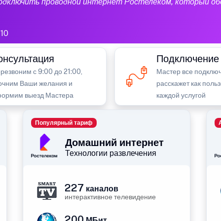
подключить проводной интернет Ростелеком, который об
10
онсультация
Подключение
резвоним с 9:00 до 21:00,
Мастер все подключ
очним Ваши желания и
расскажет как поль
ормим выезд Мастера
каждой услугой
Популярный тариф
Домашний интернет
Технологии развлечения
227
каналов
интерактивное телевидение
200
МБит