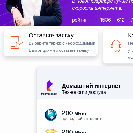
В новой квартире лучше 
скорость интернета.
рейтинг
1536
612
7
Оставьте заявку
К
Выберите тариф с необходимыми
Пе
Вам опциями и оставьте заявку
ут
оф
Домашний интернет
Технологии доступа
200
МБит
проводной интернет
200
МБит