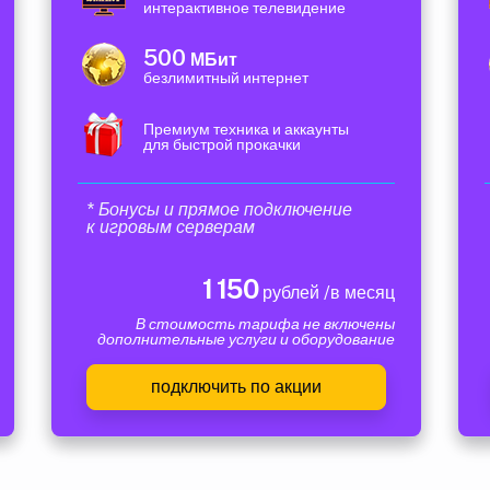
интерактивное телевидение
500
МБит
безлимитный интернет
Премиум техника и аккаунты
для быстрой прокачки
* Бонусы и прямое подключение
к игровым серверам
1 150
рублей /в месяц
В стоимость тарифа не включены
дополнительные услуги и оборудование
подключить по акции