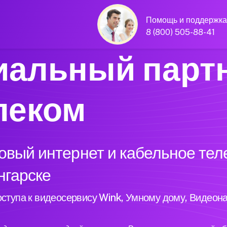
Помощь и поддержка
8 (800) 505-88-41
альный парт
леком
вый интернет и кабельное тел
нгарске
ступа к видеосервису Wink, Умному дому, Видеон