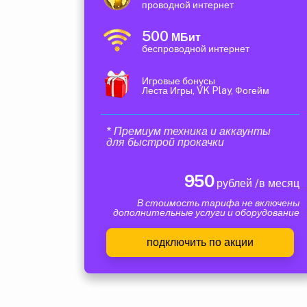
проводной интернет
500
МБит
беспроводной интернет
Игровые бонусы
Леста Игры, VK Play, Фогейм
* Премиум техника и аккаунты
для быстрой прокачки
950
рублей /в месяц
В стоимость тарифа не включены
дополнительные услуги и оборудование
подключить по акции