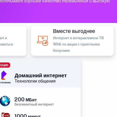
еспечивает хорошее качество телевидения и высокую
Вместе выгоднее
ит и
Интернет и интерактивное ТВ
зоваться
Wink по акции с приятными
бонусами
Акция
Домашний интернет
Технологии общения
200
МБит
безлимитный интернет
1000
минут