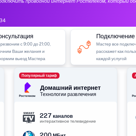
подключить проводной интернет Ростелеком, который об
34
онсультация
Подключение
резвоним с 9:00 до 21:00,
Мастер все подключ
очним Ваши желания и
расскажет как поль
ормим выезд Мастера
каждой услугой
Популярный тариф
Домашний интернет
Технологии развлечения
227
каналов
интерактивное телевидение
200
МБит