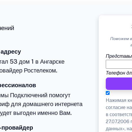
чений
Поможем в
 адресу
Представь
тал 53 дом 1 в Ангарске
овайдер Ростелеком.
Телефон дл
фессионалов
емы Подключений помогут
Нажимая кн
риф для домашнего интернета
согласие н
будет выгоден именно Вам.
в соответс
27.07.2006
-провайдер
данных», на