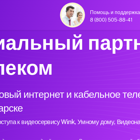
Помощь и поддержка
8 (800) 505-88-41
альный парт
леком
вый интернет и кабельное тел
гарске
ступа к видеосервису Wink, Умному дому, Видеон