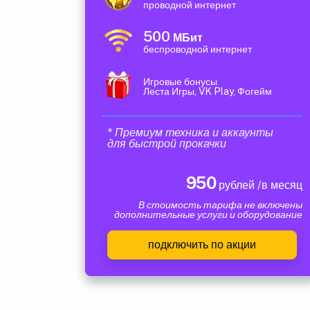
проводной интернет
500
МБит
беспроводной интернет
Игровые бонусы
Леста Игры, VK Play, Фогейм
* Премиум техника и аккаунты
для быстрой прокачки
950
рублей /в месяц
В стоимость тарифа не включены
дополнительные услуги и оборудование
подключить по акции