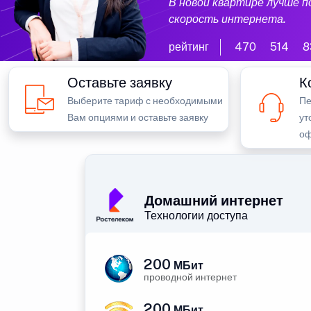
В новой квартире лучше 
скорость интернета.
рейтинг
470
514
8
Оставьте заявку
К
Выберите тариф с необходимыми
Пе
Вам опциями и оставьте заявку
ут
оф
Домашний интернет
Технологии доступа
200
МБит
проводной интернет
200
МБит