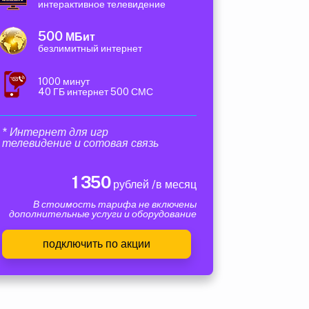
интерактивное телевидение
500
МБит
безлимитный интернет
1000 минут
40 ГБ интернет 500 СМС
* Интернет для игр
телевидение и сотовая связь
1 350
рублей /в месяц
В стоимость тарифа не включены
дополнительные услуги и оборудование
подключить по акции