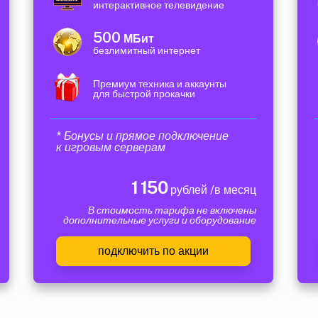
интерактивное телевидение
500
МБит
безлимитный интернет
Премиум техника и аккаунты
для быстрой прокачки
* Бонусы и прямое подключение
к игровым серверам
1 150
рублей /в месяц
В стоимость тарифа не включены
дополнительные услуги и оборудование
подключить по акции