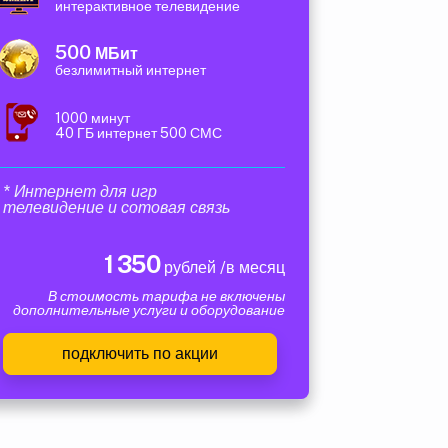
интерактивное телевидение
500
МБит
безлимитный интернет
1000 минут
40 ГБ интернет 500 СМС
* Интернет для игр
телевидение и сотовая связь
1 350
рублей /в месяц
В стоимость тарифа не включены
дополнительные услуги и оборудование
подключить по акции