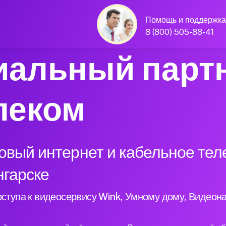
Помощь и поддержка
8 (800) 505-88-41
альный парт
леком
вый интернет и кабельное тел
нгарске
ступа к видеосервису Wink, Умному дому, Видеон