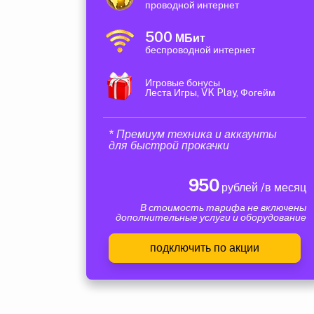
проводной интернет
500
МБит
беспроводной интернет
Игровые бонусы
Леста Игры, VK Play, Фогейм
* Премиум техника и аккаунты
для быстрой прокачки
950
рублей /в месяц
В стоимость тарифа не включены
дополнительные услуги и оборудование
подключить по акции