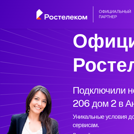
Офици
Росте
Подключили но
206 дом 2 в А
Уникальные условия до
сервисам.