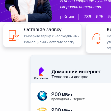
В новой квартире лучше 
скорость интернета.
рейтинг
738
525
5
Оставьте заявку
К
Выберите тариф с необходимыми
Пе
Вам опциями и оставьте заявку
ут
оф
Домашний интернет
Технологии доступа
200
МБит
проводной интернет
200
МБит