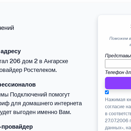
чений
Поможем в
 адресу
Представь
тал 206 дом 2 в Ангарске
овайдер Ростелеком.
Телефон дл
фессионалов
емы Подключений помогут
Нажимая кн
риф для домашнего интернета
согласие н
будет выгоден именно Вам.
в соответс
27.07.2006
-провайдер
данных», на