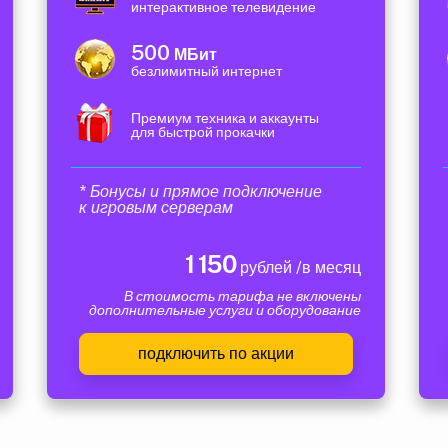
интерактивное телевидение
500
МБит
безлимитный интернет
Премиум техника и аккаунты
для быстрой прокачки
* Бонусы и прямое подключение
к игровым серверам
1 150
рублей /в месяц
В стоимость тарифа не включены
дополнительные услуги и оборудование
подключить по акции