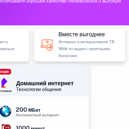
еспечивает хорошее качество телевидения и высокую
Вместе выгоднее
ит и
Интернет и интерактивное ТВ
зоваться
Wink по акции с приятными
бонусами
Акция
Домашний интернет
Технологии общения
200
МБит
безлимитный интернет
1000
минут