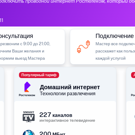
подключить проводной интернет Ростелеком, который об
11
онсультация
Подключение
резвоним с 9:00 до 21:00,
Мастер все подключ
очним Ваши желания и
расскажет как поль
ормим выезд Мастера
каждой услугой
Популярный тариф
Домашний интернет
Технологии развлечения
227
каналов
интерактивное телевидение
200
МБит