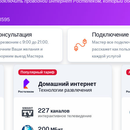
подключить проводной интернет Ростелеком, который об
1595
онсультация
Подключение
резвоним с 9:00 до 21:00,
Мастер все подключ
очним Ваши желания и
расскажет как поль
ормим выезд Мастера
каждой услугой
Популярный тариф
Домашний интернет
Технологии развлечения
227
каналов
интерактивное телевидение
200
МБит