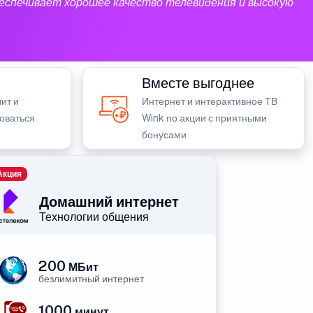
еспечивает хорошее качество телевидения и высокую
Вместе выгоднее
ит и
Интернет и интерактивное ТВ
зоваться
Wink по акции с приятными
бонусами
Акция
Домашний интернет
Технологии общения
200
МБит
безлимитный интернет
1000
минут