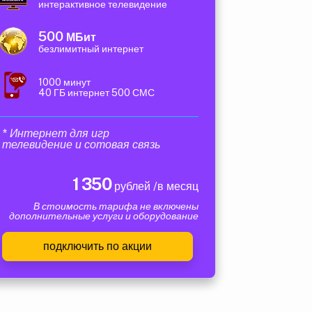
интерактивное телевидение
500
МБит
безлимитный интернет
1000 минут
40 ГБ интернет 500 СМС
* Интернет для игр
телевидение и сотовая связь
1 350
рублей /в месяц
В стоимость тарифа не включены
дополнительные услуги и оборудование
подключить по акции