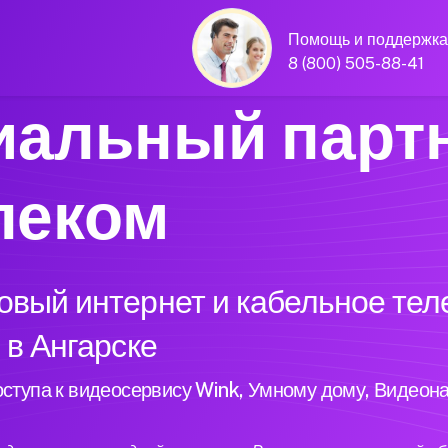
Помощь и поддержка
8 (800) 505-88-41
альный парт
леком
вый интернет и кабельное тел
 в Ангарске
ступа к видеосервису Wink, Умному дому, Видеон