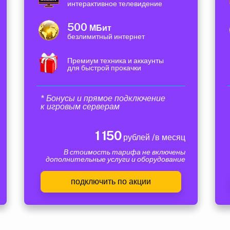
интерактивное телевидение
500
МБит
безлимитный интернет
Премиум техника и аккаунты
для быстрой прокачки
* Бонусы и прямое подключение
к игровым серверам
1 150
рублей /в месяц
В стоимость тарифа не включены
дополнительные услуги и оборудование
подключить по акции