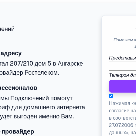
чений
Поможем в
 адресу
Представь
тал 207/210 дом 5 в Ангарске
овайдер Ростелеком.
Телефон дл
фессионалов
емы Подключений помогут
Нажимая кн
риф для домашнего интернета
согласие н
будет выгоден именно Вам.
в соответс
27.07.2006
-провайдер
данных», на