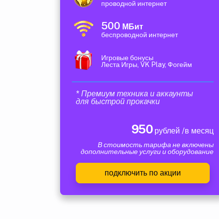
проводной интернет
500
МБит
беспроводной интернет
Игровые бонусы
Леста Игры, VK Play, Фогейм
* Премиум техника и аккаунты
для быстрой прокачки
950
рублей /в месяц
В стоимость тарифа не включены
дополнительные услуги и оборудование
подключить по акции