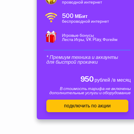
проводной интернет
500
МБит
беспроводной интернет
Игровые бонусы
Леста Игры, VK Play, Фогейм
* Премиум техника и аккаунты
для быстрой прокачки
950
рублей /в месяц
В стоимость тарифа не включены
дополнительные услуги и оборудование
подключить по акции