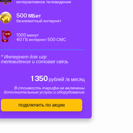
интерактивное телевидение
500
МБит
безлимитный интернет
1000 минут
40 ГБ интернет 500 СМС
* Интернет для игр
телевидение и сотовая связь
1 350
рублей /в месяц
В стоимость тарифа не включены
дополнительные услуги и оборудование
подключить по акции