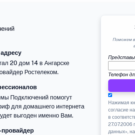
чений
Поможем в
 адресу
Представь
тал 20 дом 14 в Ангарске
овайдер Ростелеком.
Телефон дл
фессионалов
емы Подключений помогут
Нажимая кн
риф для домашнего интернета
согласие н
будет выгоден именно Вам.
в соответс
27.07.2006
-провайдер
данных», на