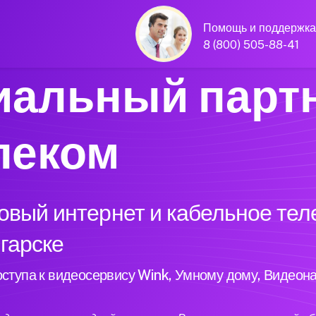
Помощь и поддержка
8 (800) 505-88-41
альный парт
леком
вый интернет и кабельное тел
нгарске
ступа к видеосервису Wink, Умному дому, Видеон