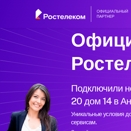
Офици
Росте
Подключили но
20 дом 14 в А
Уникальные условия до
сервисам.