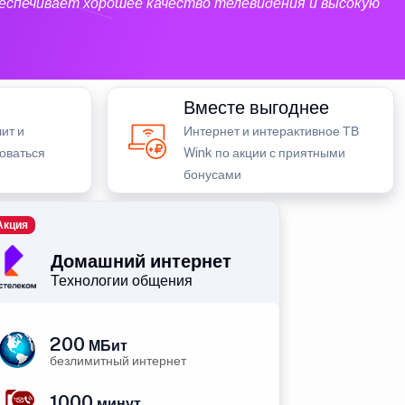
еспечивает хорошее качество телевидения и высокую
Вместе выгоднее
ит и
Интернет и интерактивное ТВ
зоваться
Wink по акции с приятными
бонусами
Акция
Домашний интернет
Технологии общения
200
МБит
безлимитный интернет
1000
минут