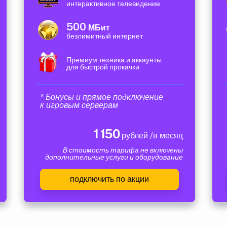
интерактивное телевидение
500
МБит
безлимитный интернет
Премиум техника и аккаунты
для быстрой прокачки
* Бонусы и прямое подключение
к игровым серверам
1 150
рублей /в месяц
В стоимость тарифа не включены
дополнительные услуги и оборудование
подключить по акции