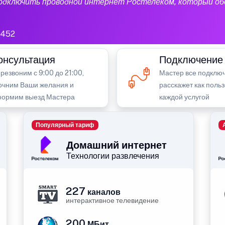
подключить проводной интернет Ростелеком, который об
452
онсультация
Подключение
резвоним с 9:00 до 21:00,
Мастер все подключ
очним Ваши желания и
расскажет как поль
ормим выезд Мастера
каждой услугой
Популярный тариф
Домашний интернет
Технологии развлечения
227
каналов
интерактивное телевидение
200
МБит