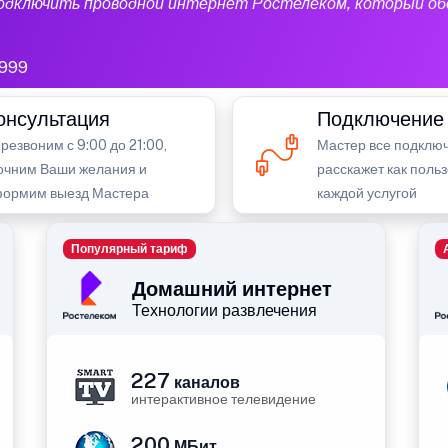
подключить проводной интернет Ростелеком, который об
999
онсультация
Подключение
резвоним с 9:00 до 21:00,
Мастер все подключ
очним Ваши желания и
расскажет как поль
ормим выезд Мастера
каждой услугой
Популярный тариф
Домашний интернет
Технологии развлечения
227
каналов
интерактивное телевидение
200
МБит