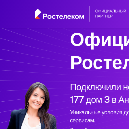
Офици
Росте
Подключили но
177 дом 3 в А
Уникальные условия до
сервисам.