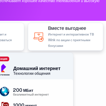
еспечивает хорошее качество телевидения и высокую
Вместе выгоднее
ит и
Интернет и интерактивное ТВ
зоваться
Wink по акции с приятными
бонусами
Акция
Домашний интернет
Технологии общения
200
МБит
безлимитный интернет
1000
минут