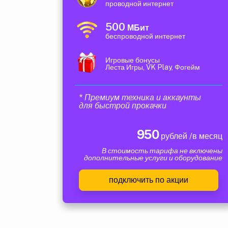
проводной интернет
500
МБит
беспроводной интернет
Игровые бонусы
Леста Игры, VK Play, Фогейм
* Премиум техника и аккаунты
для быстрой прокачки
950
рублей /в месяц
В стоимость тарифа не включены
дополнительные услуги и оборудование
подключить по акции