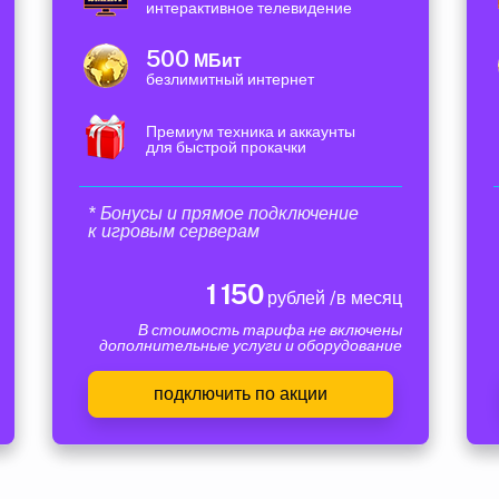
интерактивное телевидение
500
МБит
безлимитный интернет
Премиум техника и аккаунты
для быстрой прокачки
* Бонусы и прямое подключение
к игровым серверам
1 150
рублей /в месяц
В стоимость тарифа не включены
дополнительные услуги и оборудование
подключить по акции