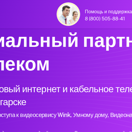
Помощь и поддержка
8 (800) 505-88-41
альный парт
леком
вый интернет и кабельное тел
нгарске
ступа к видеосервису Wink, Умному дому, Видеон