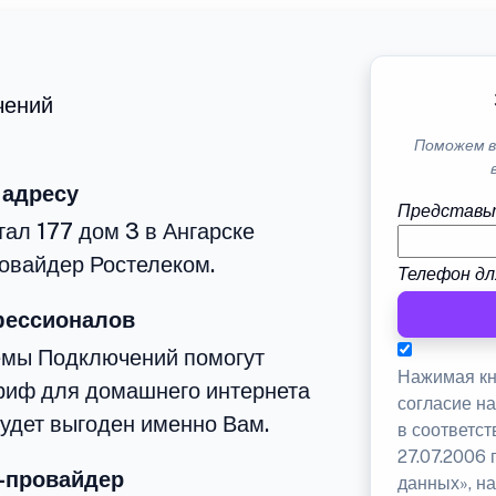
чений
Поможем в
 адресу
Представь
тал 177 дом 3 в Ангарске
овайдер Ростелеком.
Телефон дл
фессионалов
емы Подключений помогут
Нажимая кн
риф для домашнего интернета
согласие н
будет выгоден именно Вам.
в соответс
27.07.2006
-провайдер
данных», на