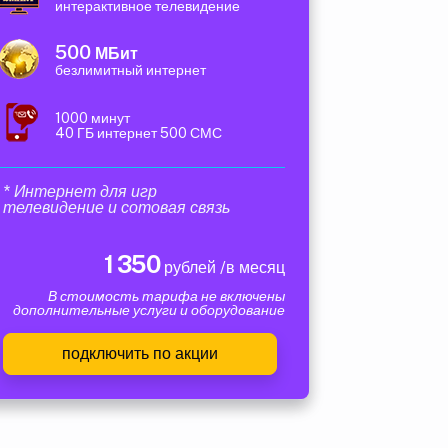
интерактивное телевидение
500
МБит
безлимитный интернет
1000 минут
40 ГБ интернет 500 СМС
* Интернет для игр
телевидение и сотовая связь
1 350
рублей /в месяц
В стоимость тарифа не включены
дополнительные услуги и оборудование
подключить по акции