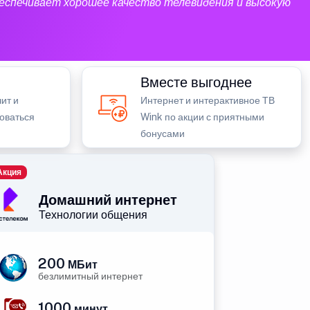
еспечивает хорошее качество телевидения и высокую
Вместе выгоднее
ит и
Интернет и интерактивное ТВ
зоваться
Wink по акции с приятными
бонусами
Акция
Домашний интернет
Технологии общения
200
МБит
безлимитный интернет
1000
минут