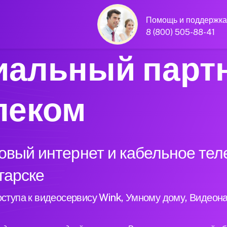
Помощь и поддержка
8 (800) 505-88-41
альный парт
леком
вый интернет и кабельное тел
гарске
ступа к видеосервису Wink, Умному дому, Видеон