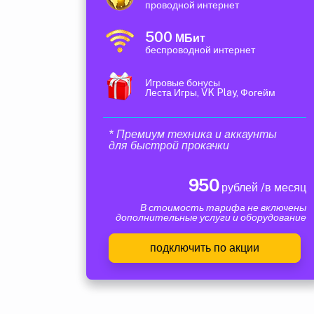
проводной интернет
500
МБит
беспроводной интернет
Игровые бонусы
Леста Игры, VK Play, Фогейм
* Премиум техника и аккаунты
для быстрой прокачки
950
рублей /в месяц
В стоимость тарифа не включены
дополнительные услуги и оборудование
подключить по акции