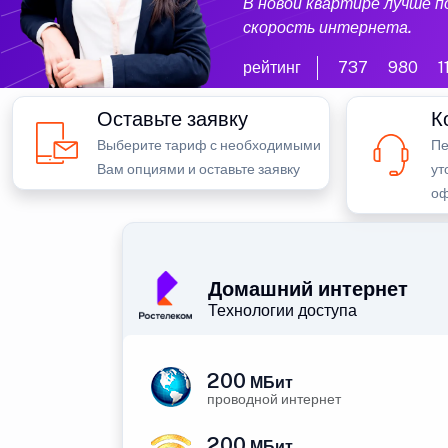
В новой квартире лучше 
скорость интернета.
рейтинг
737
980
1
Оставьте заявку
К
Выберите тариф с необходимыми
Пе
Вам опциями и оставьте заявку
ут
оф
Домашний интернет
Технологии доступа
200
МБит
проводной интернет
200
МБит