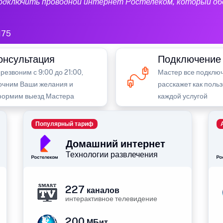
подключить проводной интернет Ростелеком, который об
175
онсультация
Подключение
резвоним с 9:00 до 21:00,
Мастер все подключ
очним Ваши желания и
расскажет как поль
ормим выезд Мастера
каждой услугой
Популярный тариф
Домашний интернет
Технологии развлечения
227
каналов
интерактивное телевидение
200
МБит