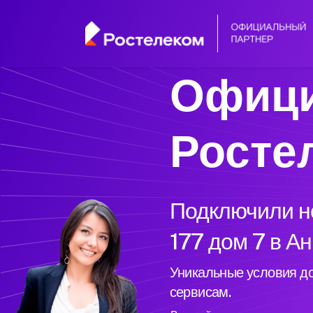
Офици
Росте
Подключили но
177 дом 7 в Ан
Уникальные условия до
сервисам.