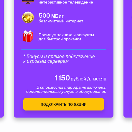
интерактивное телевидение
500
МБит
безлимитный интернет
Премиум техника и аккаунты
для быстрой прокачки
* Бонусы и прямое подключение
к игровым серверам
1 150
рублей /в месяц
В стоимость тарифа не включены
дополнительные услуги и оборудование
подключить по акции