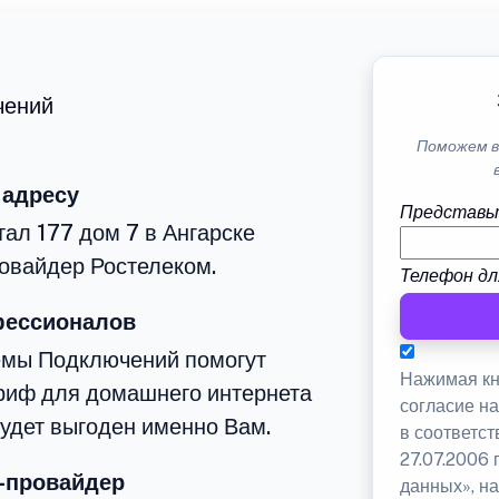
чений
Поможем в
 адресу
Представь
тал 177 дом 7 в Ангарске
овайдер Ростелеком.
Телефон дл
фессионалов
емы Подключений помогут
Нажимая кн
риф для домашнего интернета
согласие н
будет выгоден именно Вам.
в соответс
27.07.2006
-провайдер
данных», на