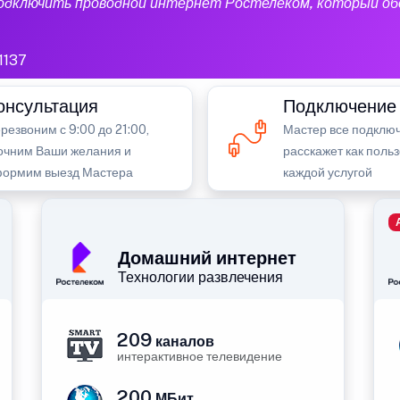
подключить проводной интернет Ростелеком, который об
1137
онсультация
Подключение
резвоним с 9:00 до 21:00,
Мастер все подключ
очним Ваши желания и
расскажет как поль
ормим выезд Мастера
каждой услугой
Домашний интернет
Технологии развлечения
209
каналов
интерактивное телевидение
200
МБит