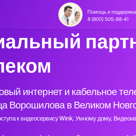
Помощь и поддержка
8 (800) 505-88-41
альный парт
леком
вый интернет и кабельное тел
ица Ворошилова в Великом Новг
ступа к видеосервису Wink, Умному дому, Видеон