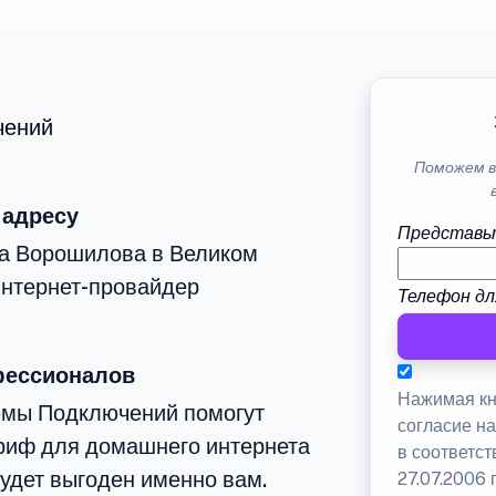
чений
Поможем в
 адресу
Представь
ца Ворошилова в Великом
интернет-провайдер
Телефон дл
фессионалов
Нажимая кн
емы Подключений помогут
согласие н
риф для домашнего интернета
в соответс
будет выгоден именно вам.
27.07.2006