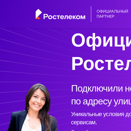
Офици
Росте
Подключили но
по адресу ул
Уникальные условия до
сервисам.