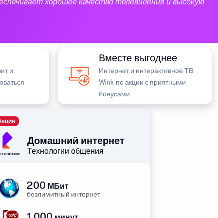
еспечивает хорошее качество телевидения и высокую
Вместе выгоднее
ит и
Интернет и интерактивное ТВ
зоваться
Wink по акции с приятными
бонусами
Акция
Домашний интернет
Технологии общения
200
МБит
безлимитный интернет
1 000
минут