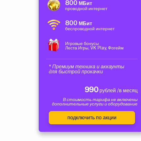
800
МБит
проводной интернет
800
МБит
беспроводной интернет
Игровые бонусы
Леста Игры, VK Play, Фогейм
* Премиум техника и аккаунты
для быстрой прокачки
990
рублей /в месяц
В стоимость тарифа не включены
дополнительные услуги и оборудование
подключить по акции