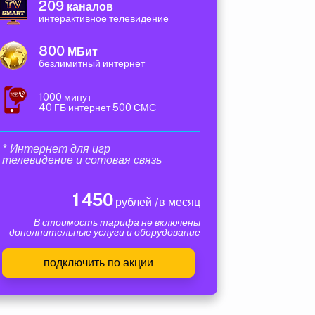
209
каналов
интерактивное телевидение
800
МБит
безлимитный интернет
1000 минут
40 ГБ интернет 500 СМС
* Интернет для игр
телевидение и сотовая связь
1 450
рублей /в месяц
В стоимость тарифа не включены
дополнительные услуги и оборудование
подключить по акции