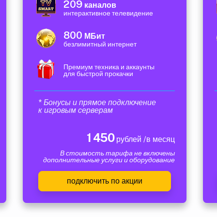
209
каналов
интерактивное телевидение
800
МБит
безлимитный интернет
Премиум техника и аккаунты
для быстрой прокачки
* Бонусы и прямое подключение
к игровым серверам
1 450
рублей /в месяц
В стоимость тарифа не включены
дополнительные услуги и оборудование
подключить по акции