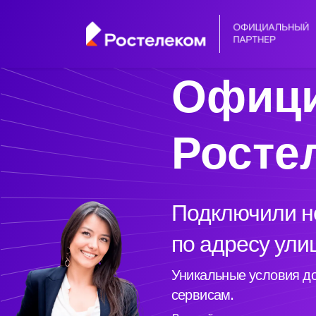
Офици
Росте
Подключили но
по адресу ули
Уникальные условия до
сервисам.