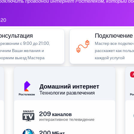
подключить проводной интернет Ростелеком, который об
420
онсультация
Подключение
резвоним с 9:00 до 21:00,
Мастер все подключ
очним Ваши желания и
расскажет как поль
ормим выезд Мастера
каждой услугой
Домашний интернет
Технологии развлечения
209
каналов
интерактивное телевидение
200
МБит