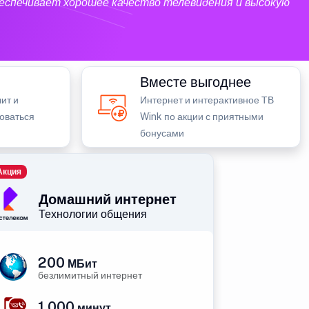
еспечивает хорошее качество телевидения и высокую
Вместе выгоднее
ит и
Интернет и интерактивное ТВ
зоваться
Wink по акции с приятными
бонусами
Акция
Домашний интернет
Технологии общения
200
МБит
безлимитный интернет
1 000
минут