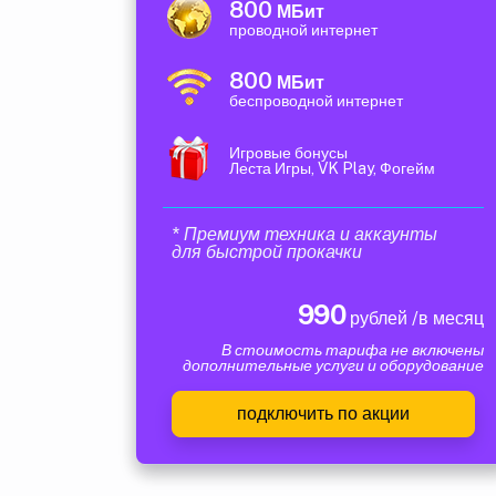
800
МБит
проводной интернет
800
МБит
беспроводной интернет
Игровые бонусы
Леста Игры, VK Play, Фогейм
* Премиум техника и аккаунты
для быстрой прокачки
990
рублей /в месяц
В стоимость тарифа не включены
дополнительные услуги и оборудование
подключить по акции