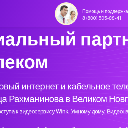
Помощь и поддержка
8 (800) 505-88-41
альный парт
леком
вый интернет и кабельное тел
ца Рахманинова в Великом Нов
ступа к видеосервису Wink, Умному дому, Видеон