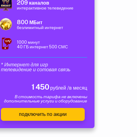
209
каналов
интерактивное телевидение
800
МБит
безлимитный интернет
1000 минут
40 ГБ интернет 500 СМС
* Интернет для игр
телевидение и сотовая связь
1 450
рублей /в месяц
В стоимость тарифа не включены
дополнительные услуги и оборудование
подключить по акции