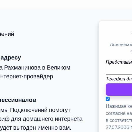
чений
Поможем в
 адресу
Представь
ца Рахманинова в Великом
интернет-провайдер
Телефон дл
фессионалов
Нажимая кн
емы Подключений помогут
согласие н
риф для домашнего интернета
в соответс
будет выгоден именно вам.
27.07.2006