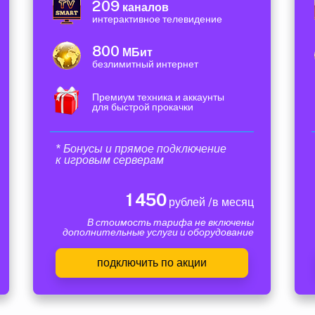
209
каналов
интерактивное телевидение
800
МБит
безлимитный интернет
Премиум техника и аккаунты
для быстрой прокачки
* Бонусы и прямое подключение
к игровым серверам
1 450
рублей /в месяц
В стоимость тарифа не включены
дополнительные услуги и оборудование
подключить по акции