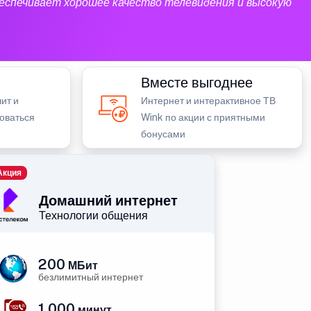
еспечивает хорошее качество телевидения и высокую
Вместе выгоднее
ит и
Интернет и интерактивное ТВ
зоваться
Wink по акции с приятными
бонусами
Акция
Домашний интернет
Технологии общения
200
МБит
безлимитный интернет
1 000
минут