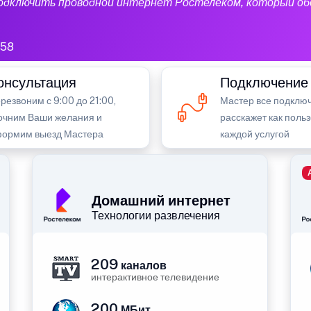
подключить проводной интернет Ростелеком, который об
58
онсультация
Подключение
резвоним с 9:00 до 21:00,
Мастер все подключ
очним Ваши желания и
расскажет как поль
ормим выезд Мастера
каждой услугой
Домашний интернет
Технологии развлечения
209
каналов
интерактивное телевидение
200
МБит