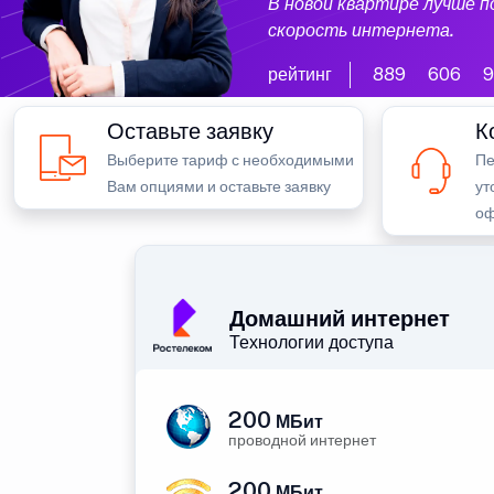
В новой квартире лучше 
скорость интернета.
рейтинг
889
606
9
Оставьте заявку
К
Выберите тариф с необходимыми
Пе
Вам опциями и оставьте заявку
ут
оф
Домашний интернет
Технологии доступа
200
МБит
проводной интернет
200
МБит