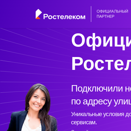
Офици
Росте
Подключили но
по адресу ули
Уникальные условия до
сервисам.