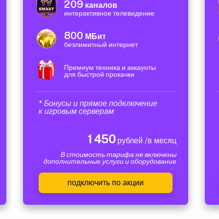
209
каналов
интерактивное телевидение
800
МБит
безлимитный интернет
Премиум техника и аккаунты
для быстрой прокачки
* Бонусы и прямое подключение
к игровым серверам
1 450
рублей /в месяц
В стоимость тарифа не включены
дополнительные услуги и оборудование
подключить по акции