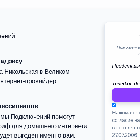
чений
Поможем в
 адресу
Представь
а Никольская в Великом
интернет-провайдер
Телефон дл
фессионалов
Нажимая кн
емы Подключений помогут
согласие н
риф для домашнего интернета
в соответс
будет выгоден именно вам.
27.07.2006