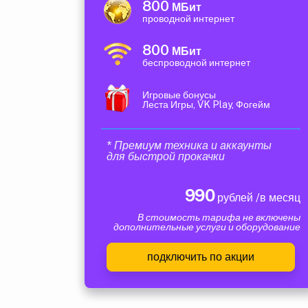
800
МБит
проводной интернет
800
МБит
беспроводной интернет
Игровые бонусы
Леста Игры, VK Play, Фогейм
* Премиум техника и аккаунты
для быстрой прокачки
990
рублей /в месяц
В стоимость тарифа не включены
дополнительные услуги и оборудование
подключить по акции