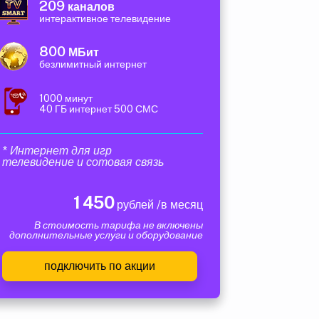
209
каналов
интерактивное телевидение
800
МБит
безлимитный интернет
1000 минут
40 ГБ интернет 500 СМС
* Интернет для игр
телевидение и сотовая связь
1 450
рублей /в месяц
В стоимость тарифа не включены
дополнительные услуги и оборудование
подключить по акции