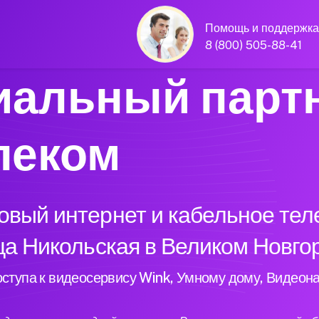
Помощь и поддержка
8 (800) 505-88-41
альный парт
леком
вый интернет и кабельное тел
ца Никольская в Великом Новго
ступа к видеосервису Wink, Умному дому, Видеон