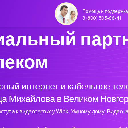
Помощь и поддержка
8 (800) 505-88-41
альный парт
леком
вый интернет и кабельное тел
ца Михайлова в Великом Новго
ступа к видеосервису Wink, Умному дому, Видеон