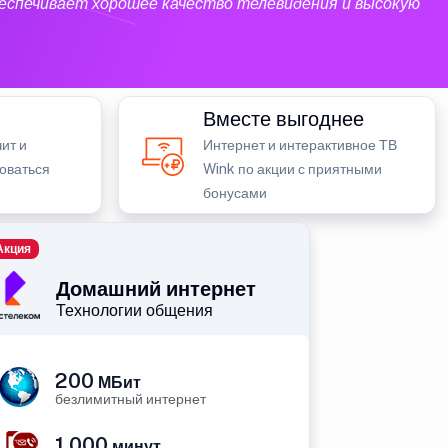
еспечивает хорошее качество телевидения и высокую
Вместе выгоднее
ит и
Интернет и интерактивное ТВ
зоваться
Wink по акции с приятными
бонусами
Акция
Домашний интернет
Технологии общения
200
МБит
безлимитный интернет
1 000
минут