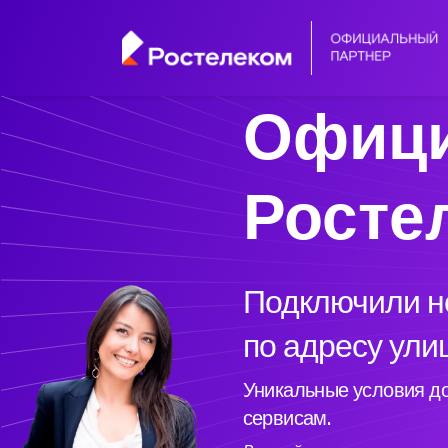
Офици
Росте
Подключили но
по адресу ули
Уникальные условия до
сервисам.