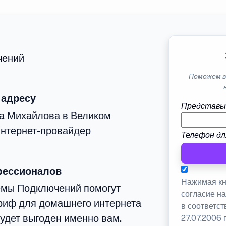
чений
Поможем в
 адресу
Представь
ца Михайлова в Великом
интернет-провайдер
Телефон дл
фессионалов
Нажимая кн
емы Подключений помогут
согласие н
риф для домашнего интернета
в соответс
будет выгоден именно вам.
27.07.2006