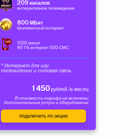
209
каналов
интерактивное телевидение
800
МБит
безлимитный интернет
1000 минут
40 ГБ интернет 500 СМС
* Интернет для игр
телевидение и сотовая связь
1 450
рублей /в месяц
В стоимость тарифа не включены
дополнительные услуги и оборудование
подключить по акции