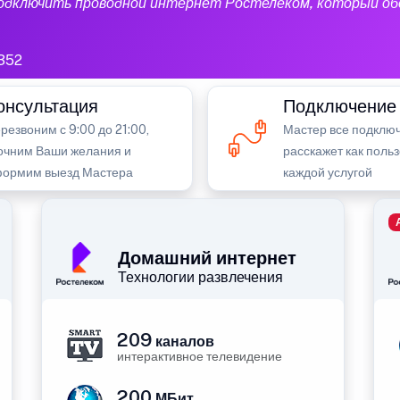
подключить проводной интернет Ростелеком, который об
352
онсультация
Подключение
резвоним с 9:00 до 21:00,
Мастер все подключ
очним Ваши желания и
расскажет как поль
ормим выезд Мастера
каждой услугой
Домашний интернет
Технологии развлечения
209
каналов
интерактивное телевидение
200
МБит