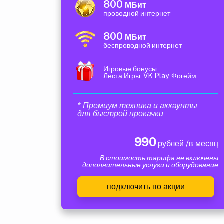
800
МБит
проводной интернет
800
МБит
беспроводной интернет
Игровые бонусы
Леста Игры, VK Play, Фогейм
* Премиум техника и аккаунты
для быстрой прокачки
990
рублей /в месяц
В стоимость тарифа не включены
дополнительные услуги и оборудование
подключить по акции