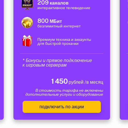
209
каналов
интерактивное телевидение
800
МБит
безлимитный интернет
Премиум техника и аккаунты
для быстрой прокачки
* Бонусы и прямое подключение
к игровым серверам
1 450
рублей /в месяц
В стоимость тарифа не включены
дополнительные услуги и оборудование
подключить по акции