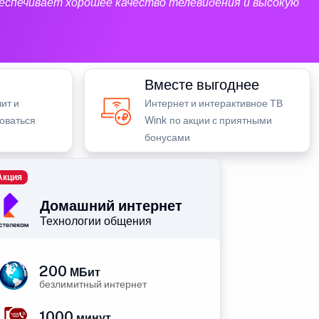
еспечивает хорошее качество телевидения и высокую
Вместе выгоднее
ит и
Интернет и интерактивное ТВ
зоваться
Wink по акции с приятными
бонусами
Акция
Домашний интернет
Технологии общения
200
МБит
безлимитный интернет
1000
минут