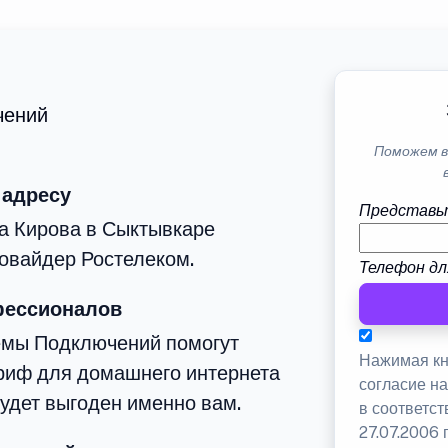
чений
Поможем в
 адресу
Представь
а Кирова в Сыктывкаре
овайдер Ростелеком.
Телефон дл
фессионалов
емы Подключений помогут
Нажимая кн
риф для домашнего интернета
согласие н
будет выгоден именно вам.
в соответс
27.07.2006