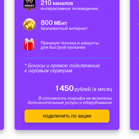
210
каналов
интерактивное телевидение
800
МБит
безлимитный интернет
Премиум техника и аккаунты
для быстрой прокачки
* Бонусы и прямое подключение
к игровым серверам
1 450
рублей /в месяц
В стоимость тарифа не включены
дополнительные услуги и оборудование
подключить по акции