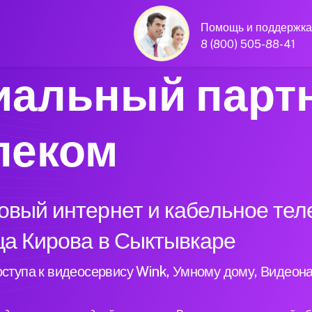
Помощь и поддержка
8 (800) 505-88-41
альный парт
леком
вый интернет и кабельное тел
ца Кирова в Сыктывкаре
ступа к видеосервису Wink, Умному дому, Видеон