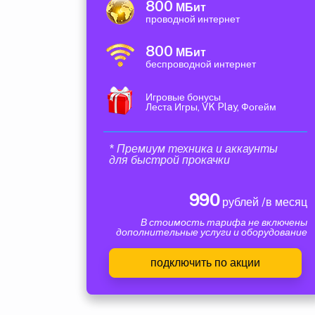
800
МБит
проводной интернет
800
МБит
беспроводной интернет
Игровые бонусы
Леста Игры, VK Play, Фогейм
* Премиум техника и аккаунты
для быстрой прокачки
990
рублей /в месяц
В стоимость тарифа не включены
дополнительные услуги и оборудование
подключить по акции