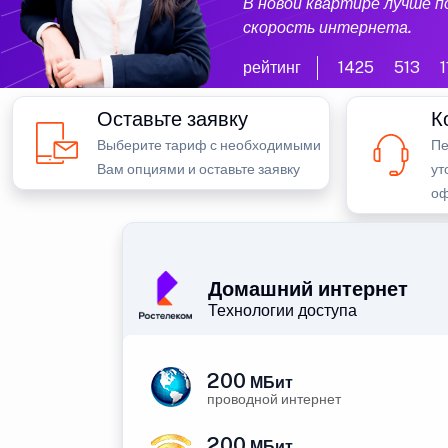
В новой квартире лучше 
скорость интернета.
рейтинг
1425
513
1
Оставьте заявку
К
Выберите тариф с необходимыми
Пе
Вам опциями и оставьте заявку
ут
оф
Домашний интернет
Технологии доступа
200
МБит
проводной интернет
200
МБит