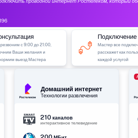
подключить проводной интернет Ростелеком, который об
196
онсультация
Подключение
резвоним с 9:00 до 21:00,
Мастер все подключ
очним Ваши желания и
расскажет как поль
ормим выезд Мастера
каждой услугой
Домашний интернет
Технологии развлечения
210
каналов
интерактивное телевидение
200
МБит