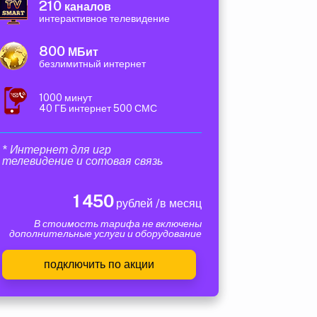
210
каналов
интерактивное телевидение
800
МБит
безлимитный интернет
1000 минут
40 ГБ интернет 500 СМС
* Интернет для игр
телевидение и сотовая связь
1 450
рублей /в месяц
В стоимость тарифа не включены
дополнительные услуги и оборудование
подключить по акции